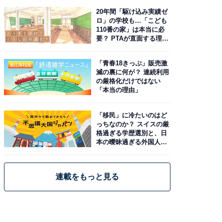
20年間「駆け込み実績ゼ
ロ」の学校も…「こども
110番の家」は本当に必
要？ PTAが直面する理想
と現実
「青春18きっぷ」販売激
減の裏に何が？ 連続利用
の厳格化だけではない
「本当の理由」
「移民」に冷たいのはど
っちなのか？ スイスの厳
格過ぎる学歴選別と、日
本の曖昧過ぎる外国人政
策
連載をもっと見る