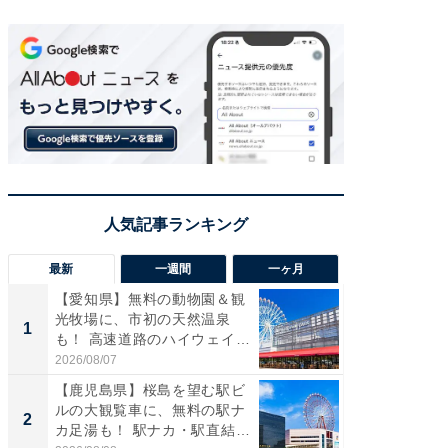
最新
一週間
一ヶ月
【愛知県】無料の動物園＆観
【兵庫
光牧場に、市初の天然温泉
ーメン
1
1
も！ 高速道路のハイウェイオ
再現した
ア...
道...
2026/08/07
2026/08/0
【鹿児島県】桜島を望む駅ビ
【三重
ルの大観覧車に、無料の駅ナ
の直営
2
2
カ足湯も！ 駅ナカ・駅直結
ダ大判焼