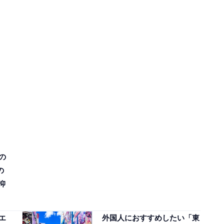
の
の
抑
エ
外国人におすすめしたい「東