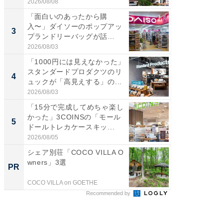
ス...
伊...
2026/08/08
2026/08/0
「面白いのあったから購
【千葉県
入〜」ダイソーのポップアッ
級マー
3
3
プランドリーバッグが話
ノベし
題。“さま...
ー...
2026/08/03
2026/08/0
「1000円には見えなかった」
「100
スタンダードプロダクツのリ
スタン
4
4
ュックが「高見えする」の...
ュックが
2026/08/03
2026/08/0
「15分で完成してめちゃ楽し
立山連
かった」3COINSの「モール
風呂に、
5
5
ドールトレカケースキッ...
層水風
帰...
2026/08/05
2026/08/0
シェア別荘「COCO VILLA O
「持ち家
wners」3選
知って
PR
PR
COCO VILLA on GOETHE
イエウー
Recommended by