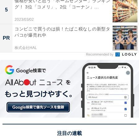
価格が安いと思う「ホームセンター」ランキン
を経て現在はフリー。主にインタビュー記事や漫画書
グ！ 3位「コメリ」、2位「コーナン」...
5
評、旅行コラムを執筆。
2023/03/02
コンビニで買うのは損！たばこ税なしの新型タ
＞次ページ：23位までのランキング結果を見る
バコが爆売れ中
PR
株式会社HAL
Recommended by
注目の連載