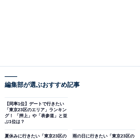
＞23位までのランキング結果
2位：東京駅・丸の内（49票）
2位にランクインしたエリアは、東京駅・丸の内でし
た。東京駅・丸の内エリアといえば、赤レンガ造りの東
京駅丸の内駅舎や、丸ビルや新丸ビルなどの商業施設が
有名です。その他にもカフェや美術館などが点在し、建
編集部が選ぶおすすめ記事
物を眺めながら歩くだけで充実した時間を過ごすことが
できます。
【同率1位】デートで行きたい
「東京23区のエリア」ランキン
回答者からは「整然として美しい街並みや東京駅のレン
グ！ 「押上」や「表参道」と並
ぶ1位は？
ガ造り、皇居周辺などを見ることができる（51歳女
性）」「素晴らしい建築物が多く、見ごたえがあって歩
夏休みに行きたい「東京23区の
雨の日に行きたい「東京23区の