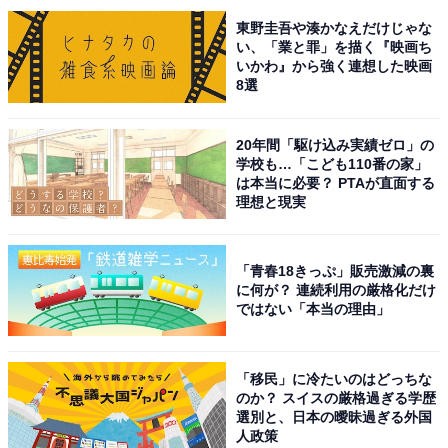
東野圭吾や湊かなえだけじゃな
い、「業と罪」を描く『映画ち
いかわ』から強く連想した映画
こちらもおすすめ
8選
家族で行きたい「東京23区のエリア」ランキン
グ！ 2位の「東京ドーム・後楽園」を抑えた1位
は？
20年間「駆け込み実績ゼロ」の
学校も…「こども110番の家」
は本当に必要？ PTAが直面する
理想と現実
「青春18きっぷ」販売激減の裏
に何が？ 連続利用の厳格化だけ
ではない「本当の理由」
1
2
「移民」に冷たいのはどっちな
のか？ スイスの厳格過ぎる学歴
選別と、日本の曖昧過ぎる外国
人政策