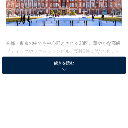
首都・東京の中でも中心部とされる23区。華やかな高級
ブティックやファッションビル、“SNS映え”なスポット
や情緒あふれる街並みなど、散歩にぴったりなエリアも
続きを読む
多くあります。
All About編集部は「東京23区のエリア」に関する独自調
査を実施。同調査は、全国の10～60代の男女333人を対
象にインターネット上で行いました（調査期間：6月6～
20日）。本記事では、その中から「歩いていて楽しい東
京23区のエリア」ランキングを紹介します。