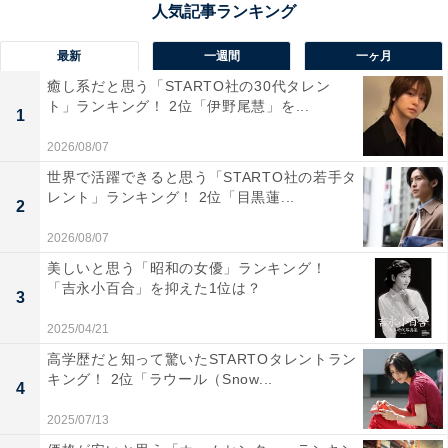
1位：銀座（64票）
最新
一週間
一ヶ月
気になる1位には、銀座が選ばれました。ハイブランド
癒し系だと思う「STARTO社の30代タレン
のブティックや格式ある老舗、高級デパートなどが立ち
ト」ランキング！ 2位「伊野尾慧」を...
1
並ぶ銀座は、古くから文化や商品が集まってくる中心地
2026/08/07
として栄えました。銀座の通りをぶらぶらと歩くことを
世界で活躍できると思う「STARTO社の若手タ
意味する「銀ぶら」という言葉も有名です。
レント」ランキング！ 2位「目黒蓮...
2
2026/08/07
回答者からも「歩くだけでも楽しめるなら銀座。奇抜な
美しいと思う「昭和の女優」ランキング！
建物も多いし歩行者天国で歩きやすい。道もキレイ（29
「吉永小百合」を抑えた1位は？
3
歳女性）」「街の建物が新旧混じっいて雰囲気が素敵で
歩いていて楽しい（48歳女性）」といった、“銀ぶら”推
2025/04/21
進派の意見が多く見受けられました。
高学歴だと知って驚いたSTARTOタレントラン
キング！ 2位「ラウール（Snow...
4
この記事の筆者：花輪えみ プロフィール
2025/07/13
ライター／編集者。女性向けサイト編集、兼業ライター