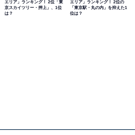
いていて飽きないから（36歳女性）」など、東京駅・丸
エリア」ランキング！ 2位「東
エリア」ランキング！ 2位の
京スカイツリー・押上」、1位
「東京駅・丸の内」を抑えた1
の内エリアの建築など、美しい街並みが魅力的だという
は？
位は？
コメントが集まりました。