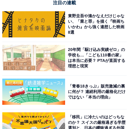
注目の連載
東野圭吾や湊かなえだけじゃな
い、「業と罪」を描く『映画ち
いかわ』から強く連想した映画
8選
20年間「駆け込み実績ゼロ」の
学校も…「こども110番の家」
は本当に必要？ PTAが直面する
理想と現実
「青春18きっぷ」販売激減の裏
に何が？ 連続利用の厳格化だけ
ではない「本当の理由」
「移民」に冷たいのはどっちな
のか？ スイスの厳格過ぎる学歴
選別と、日本の曖昧過ぎる外国