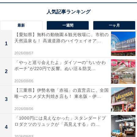
最新
一週間
一ヶ月
【愛知県】無料の動物園＆観光牧場に、市初の
天然温泉も！ 高速道路のハイウェイオア...
1
2026/08/07
「やっと巡り会えたよ」ダイソーの“ちいかわ
ポーチ”が220円で反響。ぬい活＆防災...
2
2026/08/06
【三重県】伊勢名物「赤福」の直営店に、全国
唯一のコメダ大判焼き店も！ 東名阪・伊...
3
2026/08/06
「1000円には見えなかった」スタンダードプ
ロダクツのリュックが「高見えする」の...
4
2026/08/03