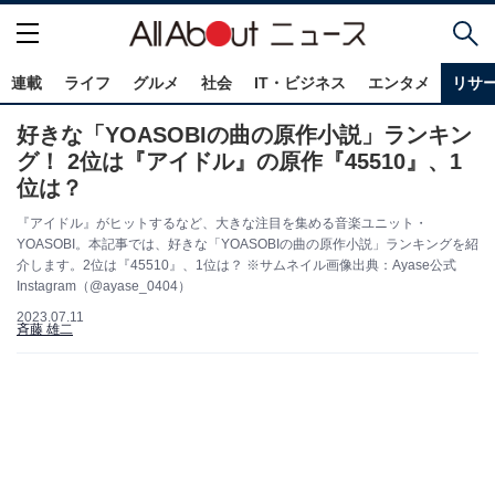
連載
ライフ
グルメ
社会
IT・ビジネス
エンタメ
リサ
好きな「YOASOBIの曲の原作小説」ランキン
グ！ 2位は『アイドル』の原作『45510』、1
位は？
『アイドル』がヒットするなど、大きな注目を集める音楽ユニット・
YOASOBI。本記事では、好きな「YOASOBIの曲の原作小説」ランキングを紹
介します。2位は『45510』、1位は？ ※サムネイル画像出典：Ayase公式
Instagram（@ayase_0404）
2023.07.11
斉藤 雄二