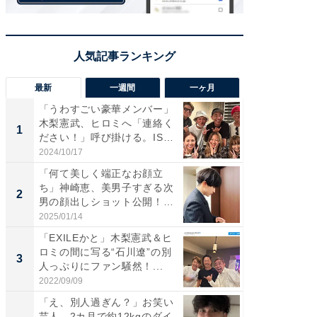
最新
一週間
一ヶ月
「うわすごい豪華メンバー」
「さす
木梨憲武、ヒロミへ「連絡く
は」高
1
1
ださい！」呼び掛ける。IS
災地を
S...
「カ...
2024/10/17
2026/08/0
「何て美しく端正なお顔立
「女の
ち」神崎恵、美男子すぎる次
介、バ
2
2
男の顔出しショット公開！
らのプレ
「め...
愛...
2025/01/14
2026/08/0
「EXILEかと」木梨憲武＆ヒ
「脚が
ロミの間に写る“石川遼”の別
横川尚
3
3
人っぷりにファン騒然！...
ムキな姿
刃...
2022/09/09
2026/08/0
「え、別人過ぎん？」お笑い
「え、
芸人、2カ月で約12kgのダイ
芸人、2