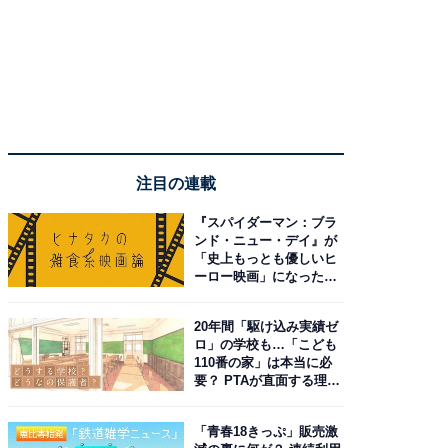
注目の連載
『スパイダーマン：ブラ
ンド・ニュー・デイ』が
「史上もっとも優しいヒ
ーロー映画」になった理
由。予習したい作品は？
20年間「駆け込み実績ゼ
ロ」の学校も…「こども
110番の家」は本当に必
要？ PTAが直面する理想
と現実
「青春18きっぷ」販売激