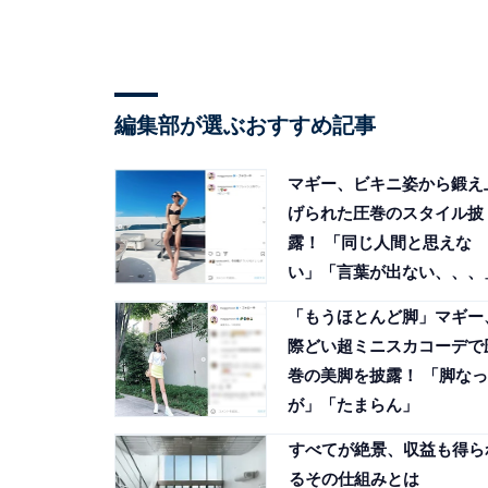
編集部が選ぶおすすめ記事
マギー、ビキニ姿から鍛え
げられた圧巻のスタイル披
露！ 「同じ人間と思えな
い」「言葉が出ない、、、
「もうほとんど脚」マギー
際どい超ミニスカコーデで
巻の美脚を披露！ 「脚なっ
が」「たまらん」
すべてが絶景、収益も得ら
るその仕組みとは