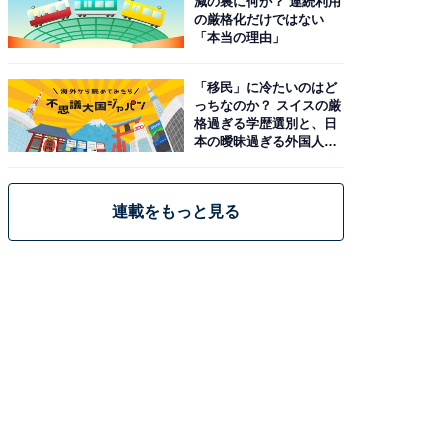
減の裏に何が？ 連続利用
の厳格化だけではない
「本当の理由」
「移民」に冷たいのはど
っちなのか？ スイスの厳
格過ぎる学歴選別と、日
本の曖昧過ぎる外国人政
策
連載をもっと見る