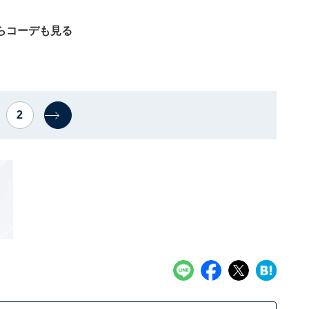
らコーデも見る
2