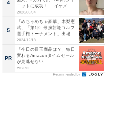
4
4
エットに成功！ 「イケメ...
エットに
2026/08/04
2026/08/0
「めちゃめちゃ豪華」木梨憲
「脳がバ
武、「第1回 最強芸能ゴルフ
装姿が話
5
5
選手権トーナメント」出場
のお父さ
メ...
2024/12/18
2026/08/0
「今日の目玉商品は？」毎日
シェア別荘
変わるAmazonタイムセール
wners
PR
PR
が見逃せない
Amazon
COCO VIL
Recommended by