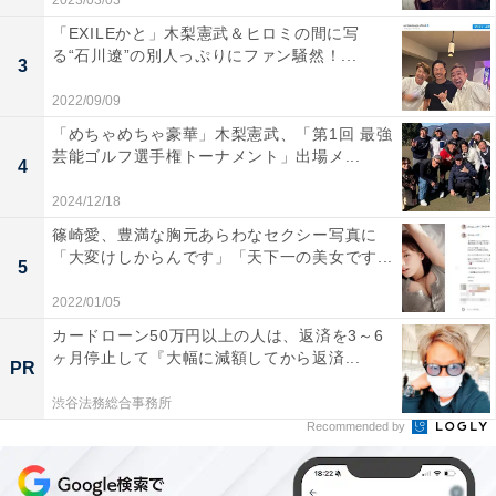
2023/03/03
「EXILEかと」木梨憲武＆ヒロミの間に写
る“石川遼”の別人っぷりにファン騒然！...
3
2022/09/09
「めちゃめちゃ豪華」木梨憲武、「第1回 最強
芸能ゴルフ選手権トーナメント」出場メ...
4
2024/12/18
篠崎愛、豊満な胸元あらわなセクシー写真に
「大変けしからんです」「天下一の美女です...
5
2022/01/05
カードローン50万円以上の人は、返済を3～6
ヶ月停止して『大幅に減額してから返済...
PR
渋谷法務総合事務所
Recommended by