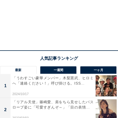
最新
一週間
一ヶ月
「うわすごい豪華メンバー」木梨憲武、ヒロミ
へ「連絡ください！」呼び掛ける。ISS...
1
2024/10/17
「リアル天使」篠崎愛、肩をちら見せしたバス
ローブ姿に「可愛すぎんぞ～」「目の表情...
2