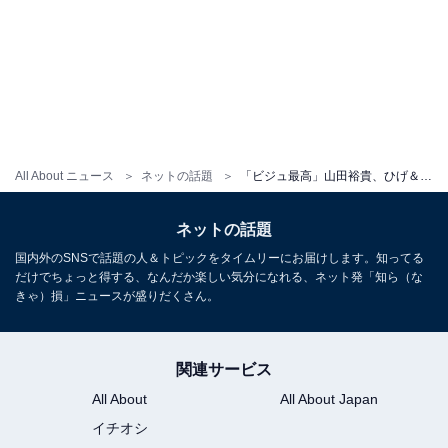
All About ニュース
ネットの話題
「ビジュ最高」山田裕貴、ひげ＆眼鏡のワイルドなショット公開！ 「ほんとかっこいい」「似合ってる」
ネットの話題
国内外のSNSで話題の人＆トピックをタイムリーにお届けします。知ってる
だけでちょっと得する、なんだか楽しい気分になれる、ネット発「知ら（な
きゃ）損」ニュースが盛りだくさん。
関連サービス
All About
All About Japan
イチオシ