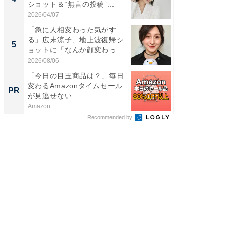
ショット＆“無言の投稿”...
エットに
2026/04/07
2026/08/0
「急に人相変わった気がす
「脳がバ
る」広末涼子、地上波復帰シ
装姿が話
5
5
ョットに「なんか顔変わっ
のお父さ
た」の...
2026/08/06
2026/08/0
「今日の目玉商品は？」毎日
シェア別荘
変わるAmazonタイムセール
wners
PR
PR
が見逃せない
Amazon
COCO VIL
Recommended by