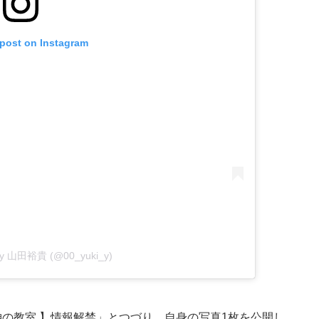
 post on Instagram
 by 山田裕貴 (@00_yuki_y)
女神の教室 】情報解禁」とつづり、自身の写真1枚を公開し