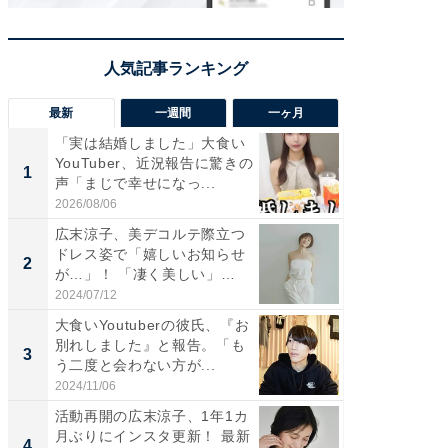
最新
一週間
一ヶ月
「実は結婚しました」大食い
「さす
YouTuber、近況報告に驚きの
は」高
1
1
声「まじで幸せになっ...
災地を
「カ...
2026/08/06
2026/08/0
広末涼子、美デコルテ際立つ
「女の
ドレス姿で「嬉しいお知らせ
介、バ
2
2
が…」！ 「凄く美しい」
らのプレ
「透...
愛...
2024/07/12
2026/08/0
大食いYoutuberの彼氏、『お
「脚が
別れしました』と報告。「も
横川尚
3
3
う二度と会わない方が...
ムキな姿
刃...
2024/11/06
2026/08/0
活動再開の広末涼子、1年1カ
「え、
月ぶりにインスタ更新！ 最新
芸人、2
4
4