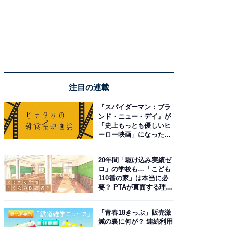
注目の連載
『スパイダーマン：ブラ
ンド・ニュー・デイ』が
「史上もっとも優しいヒ
ーロー映画」になった理
由。予習したい作品は？
20年間「駆け込み実績ゼ
ロ」の学校も…「こども
110番の家」は本当に必
要？ PTAが直面する理想
と現実
「青春18きっぷ」販売激
減の裏に何が？ 連続利用