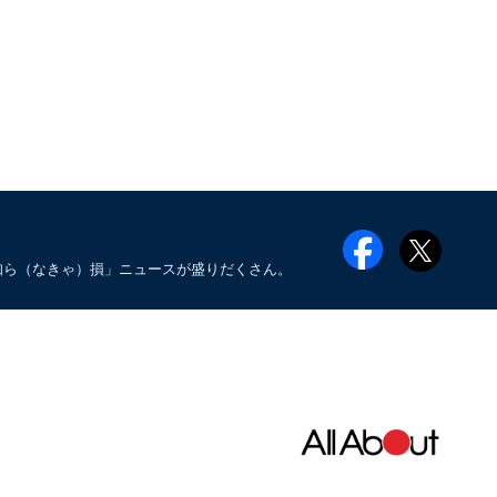
知ら（なきゃ）損」ニュースが盛りだくさん。