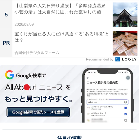
【山梨県の人気日帰り温泉】「多摩源流温泉
小菅の湯」は大自然に囲まれた癒やしの施...
5
2026/08/09
宝くじが当たる人にだけ共通する“ある特徴”と
は？
PR
合同会社デジタルファーム
Recommended by
注目の連載