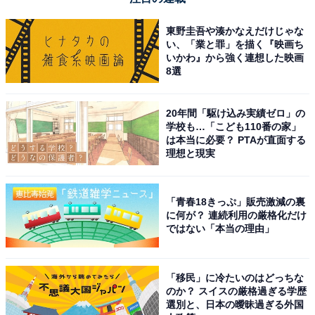
東野圭吾や湊かなえだけじゃな
い、「業と罪」を描く『映画ち
いかわ』から強く連想した映画
8選
20年間「駆け込み実績ゼロ」の
学校も…「こども110番の家」
は本当に必要？ PTAが直面する
理想と現実
「青春18きっぷ」販売激減の裏
に何が？ 連続利用の厳格化だけ
ではない「本当の理由」
「移民」に冷たいのはどっちな
のか？ スイスの厳格過ぎる学歴
選別と、日本の曖昧過ぎる外国