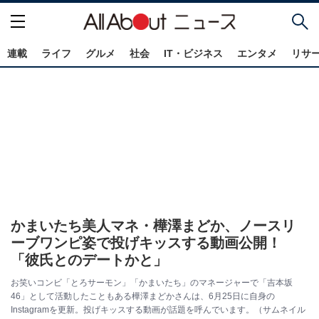
連載
ライフ
グルメ
社会
IT・ビジネス
エンタメ
リサ
かまいたち美人マネ・樺澤まどか、ノースリ
ーブワンピ姿で投げキッスする動画公開！
「彼氏とのデートかと」
お笑いコンビ「とろサーモン」「かまいたち」のマネージャーで「吉本坂
46」として活動したこともある樺澤まどかさんは、6月25日に自身の
Instagramを更新。投げキッスする動画が話題を呼んでいます。（サムネイル