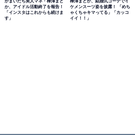
かまいたち美人マネ・樺澤まど
樺澤まどか、結婚式コーデでイ
か、アイドル活動終了を報告！
ケメンスーツ姿を披露！ 「めち
「インスタはこれからも続けま
ゃくちゃキマってる」「カッコ
す」
イイ！！」