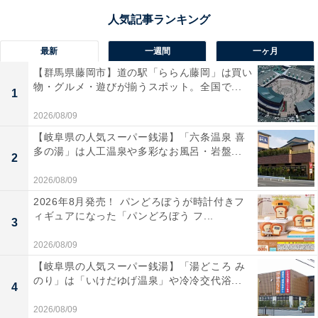
最新
一週間
一ヶ月
【群馬県藤岡市】道の駅「ららん藤岡」は買い
物・グルメ・遊びが揃うスポット。全国で...
1
2026/08/09
【岐阜県の人気スーパー銭湯】「六条温泉 喜
多の湯」は人工温泉や多彩なお風呂・岩盤...
2
2026/08/09
2026年8月発売！ パンどろぼうが時計付きフ
ィギュアになった「パンどろぼう フ...
3
2026/08/09
【岐阜県の人気スーパー銭湯】「湯どころ み
のり」は「いけだゆげ温泉」や冷冷交代浴...
4
2026/08/09