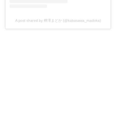
A post shared by 樺澤まどか (@kabasawa_madoka)