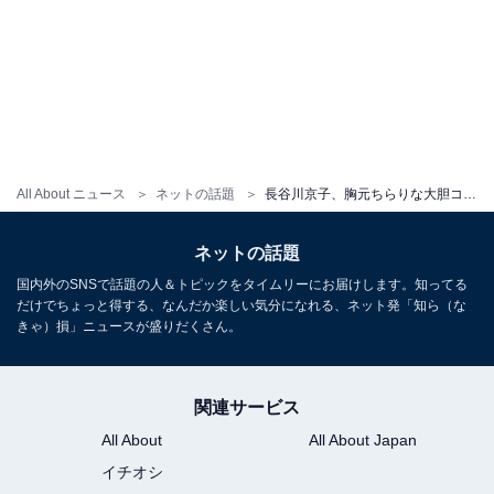
All About ニュース
ネットの話題
長谷川京子、胸元ちらりな大胆コーデで愛車・スパイダーを披露！ 「めっちゃかっこいい」「似合いすぎ」
ネットの話題
国内外のSNSで話題の人＆トピックをタイムリーにお届けします。知ってる
だけでちょっと得する、なんだか楽しい気分になれる、ネット発「知ら（な
きゃ）損」ニュースが盛りだくさん。
関連サービス
All About
All About Japan
イチオシ