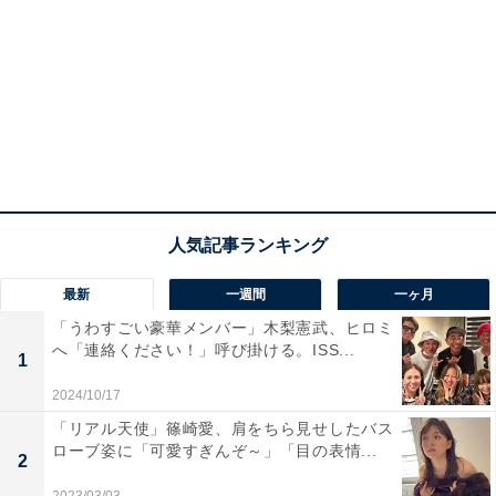
最新
一週間
一ヶ月
「うわすごい豪華メンバー」木梨憲武、ヒロミ
へ「連絡ください！」呼び掛ける。ISS...
1
2024/10/17
「リアル天使」篠崎愛、肩をちら見せしたバス
ローブ姿に「可愛すぎんぞ～」「目の表情...
2