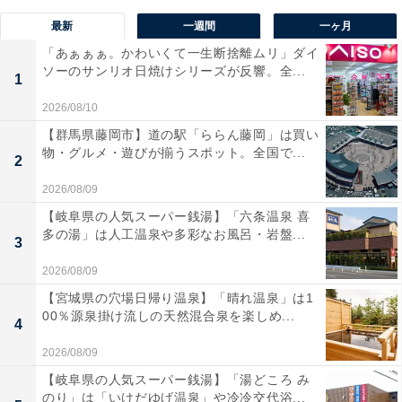
最新
一週間
一ヶ月
「あぁぁぁ。かわいくて一生断捨離ムリ」ダイ
ソーのサンリオ日焼けシリーズが反響。全...
1
2026/08/10
【群馬県藤岡市】道の駅「ららん藤岡」は買い
物・グルメ・遊びが揃うスポット。全国で...
2
2026/08/09
【岐阜県の人気スーパー銭湯】「六条温泉 喜
多の湯」は人工温泉や多彩なお風呂・岩盤...
3
2026/08/09
【宮城県の穴場日帰り温泉】「晴れ温泉」は1
00％源泉掛け流しの天然混合泉を楽しめ...
4
2026/08/09
【岐阜県の人気スーパー銭湯】「湯どころ み
のり」は「いけだゆげ温泉」や冷冷交代浴...