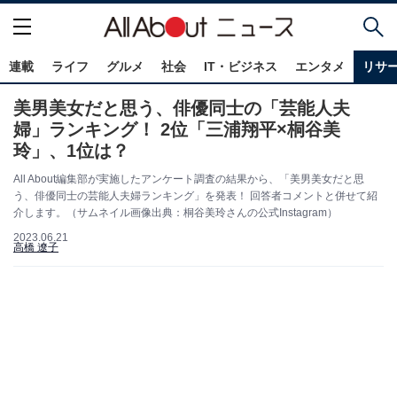
連載
ライフ
グルメ
社会
IT・ビジネス
エンタメ
リサ
美男美女だと思う、俳優同士の「芸能人夫
婦」ランキング！ 2位「三浦翔平×桐谷美
玲」、1位は？
All About編集部が実施したアンケート調査の結果から、「美男美女だと思
う、俳優同士の芸能人夫婦ランキング」を発表！ 回答者コメントと併せて紹
介します。（サムネイル画像出典：桐谷美玲さんの公式Instagram）
2023.06.21
高橋 遼子