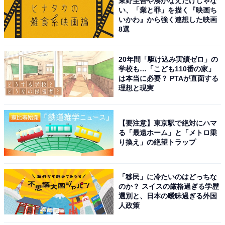
東野圭吾や湊かなえだけじゃな
い、「業と罪」を描く『映画ち
いかわ』から強く連想した映画
8選
20年間「駆け込み実績ゼロ」の
学校も…「こども110番の家」
は本当に必要？ PTAが直面する
理想と現実
【要注意】東京駅で絶対にハマ
る「最遠ホーム」と「メトロ乗
り換え」の絶望トラップ
「移民」に冷たいのはどっちな
のか？ スイスの厳格過ぎる学歴
選別と、日本の曖昧過ぎる外国
人政策