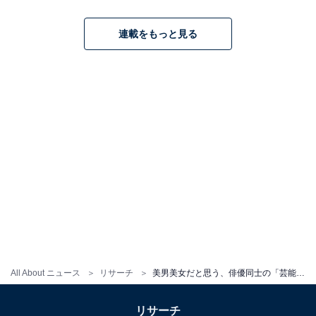
連載をもっと見る
All About ニュース
リサーチ
美男美女だと思う、俳優同士の「芸能人夫婦」ランキング！ 2位「三浦翔平×桐谷美玲」、1位は？
リサーチ