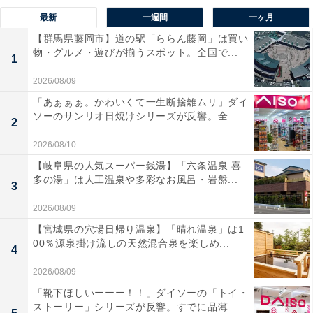
最新
一週間
一ヶ月
【群馬県藤岡市】道の駅「ららん藤岡」は買い
物・グルメ・遊びが揃うスポット。全国で...
1
2026/08/09
「あぁぁぁ。かわいくて一生断捨離ムリ」ダイ
ソーのサンリオ日焼けシリーズが反響。全...
2
2026/08/10
【岐阜県の人気スーパー銭湯】「六条温泉 喜
多の湯」は人工温泉や多彩なお風呂・岩盤...
3
2026/08/09
【宮城県の穴場日帰り温泉】「晴れ温泉」は1
00％源泉掛け流しの天然混合泉を楽しめ...
4
2026/08/09
「靴下ほしいーーー！！」ダイソーの「トイ・
ストーリー」シリーズが反響。すでに品薄...