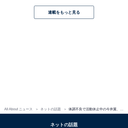
連載をもっと見る
All About ニュース
ネットの話題
体調不良で活動休止中の今井翼、滝沢秀明と「久しぶりに電話で話して」幼少期ツーショット公開！
ネットの話題