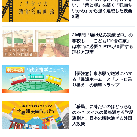
い、「業と罪」を描く『映画ち
いかわ』から強く連想した映画
8選
20年間「駆け込み実績ゼロ」の
学校も…「こども110番の家」
は本当に必要？ PTAが直面する
理想と現実
【要注意】東京駅で絶対にハマ
る「最遠ホーム」と「メトロ乗
り換え」の絶望トラップ
「移民」に冷たいのはどっちな
のか？ スイスの厳格過ぎる学歴
選別と、日本の曖昧過ぎる外国
人政策