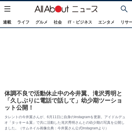
連載
ライフ
グルメ
社会
IT・ビジネス
エンタメ
リサ
体調不良で活動休止中の今井翼、滝沢秀明と
「久しぶりに電話で話して」幼少期ツーショ
ット公開！
タレントの今井翼さんが、6月11日に自身のInstagramを更新。アイドルデュ
オ「タッキー＆翼」で共に活動した滝沢秀明さんとの幼少期の写真を公開し
ました。（サムネイル画像出典：今井翼さん公式Instagramより）