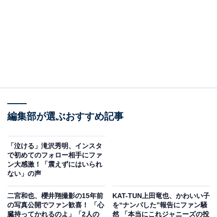
編集部が選ぶおすすめ記事
「泣ける」滝沢秀明、インスタ
で初めてのフォロー相手にファ
ン大感激！「震えずにはいられ
ない」の声
二宮和也、櫻井翔撮影の15年前
KAT-TUN上田竜也、かわいい子
の写真公開でファン歓喜！ 「心
を“ナンパした”報告にファン騒
臓持ってかれるのよ」「2人の
然 「本当にこれジャニーズの投