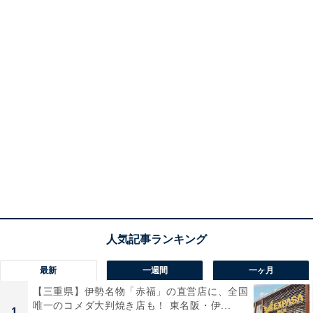
最新
一週間
一ヶ月
【三重県】伊勢名物「赤福」の直営店に、全国
唯一のコメダ大判焼き店も！ 東名阪・伊...
1