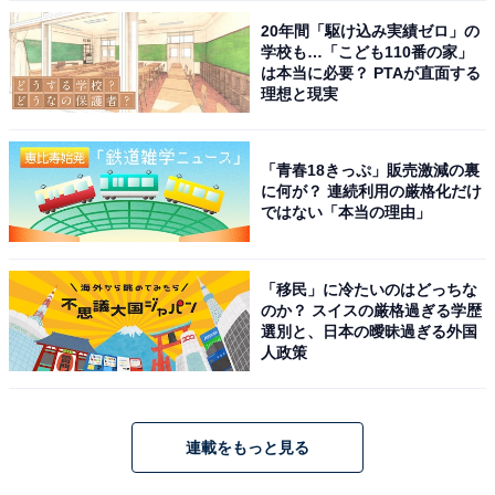
20年間「駆け込み実績ゼロ」の
学校も…「こども110番の家」
は本当に必要？ PTAが直面する
理想と現実
「青春18きっぷ」販売激減の裏
に何が？ 連続利用の厳格化だけ
ではない「本当の理由」
「移民」に冷たいのはどっちな
のか？ スイスの厳格過ぎる学歴
選別と、日本の曖昧過ぎる外国
人政策
連載をもっと見る