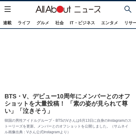
連載
ライフ
グルメ
社会
IT・ビジネス
エンタメ
リサ
BTS・V、デビュー10周年にメンバーとのオフ
ショットを大量投稿！ 「素の姿が見られて尊
い」「泣きそう」
韓国の男性アイドルグループ・BTSのVさんは6月13日に自身のInstagramのス
トーリーズを更新。メンバーとのオフショットを公開しました。（サムネイ
ル画像出典：Vさん公式Instagramより）