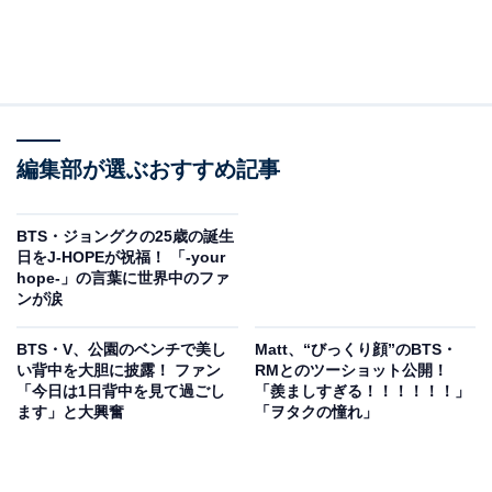
編集部が選ぶおすすめ記事
BTS・ジョングクの25歳の誕生
日をJ-HOPEが祝福！ 「-your
hope-」の言葉に世界中のファ
ンが涙
BTS・V、公園のベンチで美し
Matt、“びっくり顔”のBTS・
い背中を大胆に披露！ ファン
RMとのツーショット公開！
「今日は1日背中を見て過ごし
「羨ましすぎる！！！！！！」
ます」と大興奮
「ヲタクの憧れ」