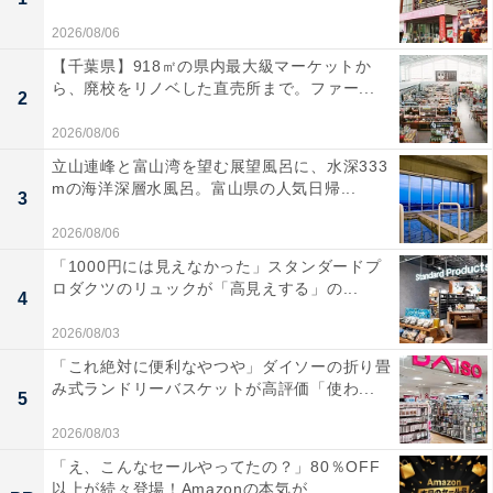
2026/08/06
【千葉県】918㎡の県内最大級マーケットか
ら、廃校をリノベした直売所まで。ファー...
2
2026/08/06
立山連峰と富山湾を望む展望風呂に、水深333
mの海洋深層水風呂。富山県の人気日帰...
3
2026/08/06
「1000円には見えなかった」スタンダードプ
ロダクツのリュックが「高見えする」の...
4
2026/08/03
「これ絶対に便利なやつや」ダイソーの折り畳
み式ランドリーバスケットが高評価「使わ...
5
2026/08/03
「え、こんなセールやってたの？」80％OFF
以上が続々登場！Amazonの本気が...