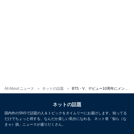
All About ニュース
ネットの話題
BTS・V、デビュー10周年にメンバーとのオフショットを大量投稿！ 「素の姿が見られて尊い」「泣きそう」
ネットの話題
国内外のSNSで話題の人＆トピックをタイムリーにお届けします。知ってる
だけでちょっと得する、なんだか楽しい気分になれる、ネット発「知ら（な
きゃ）損」ニュースが盛りだくさん。