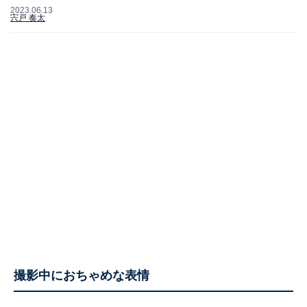
2023.06.13
宍戸 奏太
撮影中におちゃめな表情