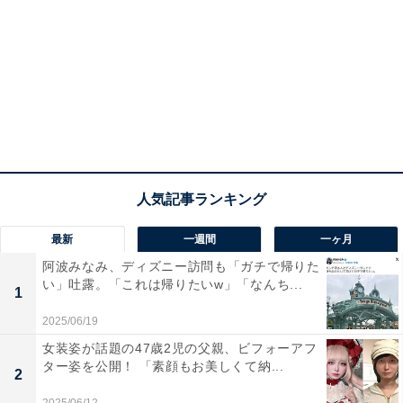
最新
一週間
一ヶ月
阿波みなみ、ディズニー訪問も「ガチで帰りた
い」吐露。「これは帰りたいw」「なんち...
1
2025/06/19
女装姿が話題の47歳2児の父親、ビフォーアフ
ター姿を公開！ 「素顔もお美しくて納...
2