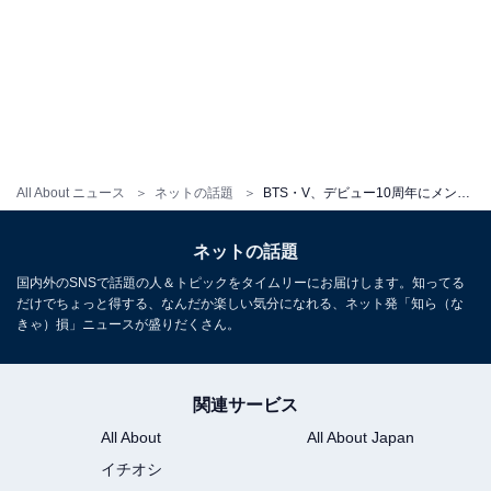
All About ニュース
ネットの話題
BTS・V、デビュー10周年にメンバーとのオフショットを大量投稿！ 「素の姿が見られて尊い」「泣きそう」
ネットの話題
国内外のSNSで話題の人＆トピックをタイムリーにお届けします。知ってる
だけでちょっと得する、なんだか楽しい気分になれる、ネット発「知ら（な
きゃ）損」ニュースが盛りだくさん。
関連サービス
All About
All About Japan
イチオシ