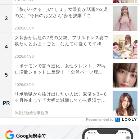
2025/06/12
「脳がバグる jkでしょ」女装姿が話題の2児
の父、“今日のお父さん”姿を披露「こ...
3
2026/08/04
女装姿が話題の2児の父親、フリルドレス姿で
娘たちとおままごと「なんて可愛くて平和...
4
2026/04/20
「ポケモンで言う進化」女性タレント、25キ
ロ増量ショットに反響！ 「全然パーツ埋...
5
2026/08/05
リボ地獄から抜け出したい人は、返済を3～6
ヶ月停止して『大幅に減額してから返済す...
PR
渋谷法務総合事務所
Recommended by