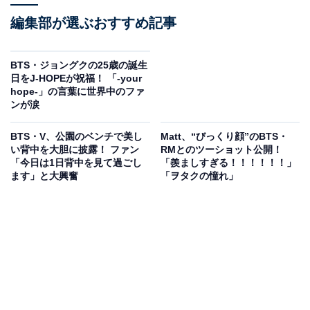
編集部が選ぶおすすめ記事
BTS・ジョングクの25歳の誕生
日をJ-HOPEが祝福！ 「-your
hope-」の言葉に世界中のファ
ンが涙
BTS・V、公園のベンチで美し
Matt、“びっくり顔”のBTS・
い背中を大胆に披露！ ファン
RMとのツーショット公開！
「今日は1日背中を見て過ごし
「羨ましすぎる！！！！！！」
ます」と大興奮
「ヲタクの憧れ」