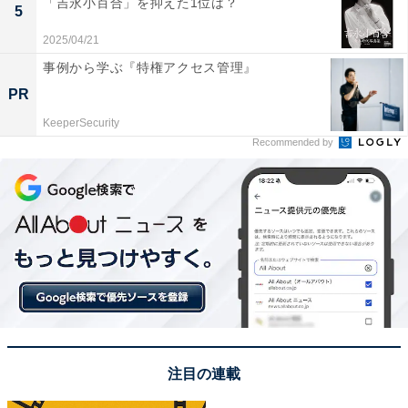
「吉永小百合」を抑えた1位は？
5
A post shared by YutoNagatomo 長友佑都 (@yutonagatomo55)
2025/04/21
事例から学ぶ『特権アクセス管理』
PR
1位に輝いたのは、FC東京所属の長友佑都選手でした！
KeeperSecurity
Recommended by
長友選手は、大学在学中にFC東京と契約を結び、プロデ
ビュー。その後、インテル・ミラノやトルコのガラタサ
ライSKなどへの移籍を経て、2021年から古巣のFC東京
でプレーしています。4大会連続で日本代表に選出され
たカタールW杯では全4試合にスタメン出場し、歴代W杯
日本代表最多の通算15試合出場する偉業も達成しまし
た。
私生活では、2016年にタレントの平愛梨さんと結婚。
注目の連載
2023年4月には第4子が産まれたことを報告しており、現