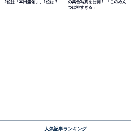
2位は「本田圭佑」、1位は？
の集合写真を公開！ 「このめん
つは神すぎる」
第1位：長友佑都