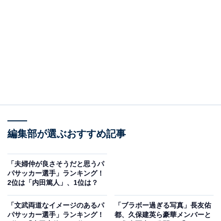
入後、ドイツ・ブンデスリーガのシャルケなどで活躍
し、2020年までプロサッカー選手として活動。引退後
は、サッカー指導者やスポーツキャスターとして、第2
のステージを歩んでいます。
私生活では、2015年に結婚した妻との間に2人の娘が誕
生。現役最後となった試合の後に行われた引退セレモニ
ーでは、娘たちと一緒にコートを一周するなど、良きパ
パぶりを見せていました。
編集部が選ぶおすすめ記事
回答者からは、「娘さんをこよなく愛しているのがコメ
ントからも伝わってきます」（滋賀県・30代女性）、
「夫婦仲が良さそうだと思うパ
パサッカー選手」ランキング！
「キャラが面白く一緒にいたら楽しそう、こんなパパだ
2位は「内田篤人」、1位は？
ったら羨ましいなと思うので」（愛知県・30代）などの
声が上がりました。
「文武両道なイメージのあるパ
「ブラボー過ぎる写真」長友佑
パサッカー選手」ランキング！
都、久保建英ら豪華メンバーと