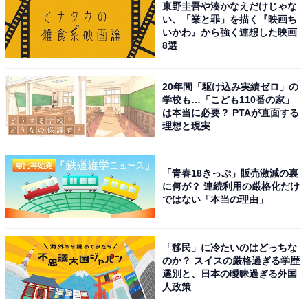
在4人の男の子のパパとしても奮闘しています。
東野圭吾や湊かなえだけじゃな
い、「業と罪」を描く『映画ち
いかわ』から強く連想した映画
回答者からは「ずっと好きで見ていましたが、お父さん
8選
になり、より家族への愛が溢れていて理想！」（東京
都・20代女性）、「サッカーに対する情熱が感じられる
20年間「駆け込み実績ゼロ」の
し、家族愛もすごく伝わってくるから」（岩手県・30代
学校も…「こども110番の家」
は本当に必要？ PTAが直面する
女性）といった声が聞かれました。
理想と現実
※回答者コメントは原文ママです
「青春18きっぷ」販売激減の裏
に何が？ 連続利用の厳格化だけ
ではない「本当の理由」
＞10位までのランキング結果を見る
「移民」に冷たいのはどっちな
のか？ スイスの厳格過ぎる学歴
この記事の筆者：柿崎 真英 プロフィール
選別と、日本の曖昧過ぎる外国
人政策
2019年よりフリーランスライター・エディターとして活