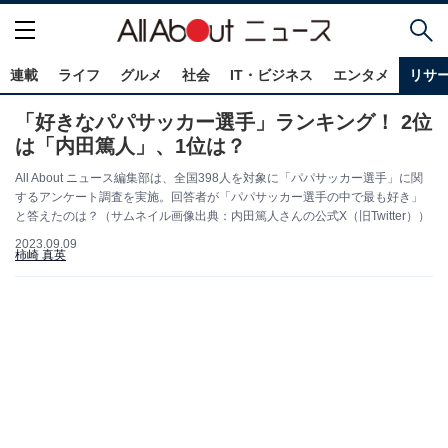
連載
ライフ
グルメ
社会
IT・ビジネス
エンタメ
リサ
「好きなパパサッカー選手」ランキング！ 2位
は「内田篤人」、1位は？
All About ニュース編集部は、全国398人を対象に「パパサッカー選手」に関
するアンケート調査を実施。回答者が「パパサッカー選手の中で最も好き」
と答えたのは？（サムネイル画像出典：内田篤人さんの公式X（旧Twitter））
2023.09.09
柿崎 真英