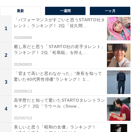
最新
一週間
一ヶ月
「パフォーマンスがすごいと思うSTARTO社タ
レント」ランキング！ 2位「佐久間...
1
2026/08/06
癒し系だと思う「STARTO社の若手タレント」
ランキング！ 2位「松島聡」を抑え...
2
2026/08/05
View this post on Instagram
「背まで高いと思わなかった」“身長を知って
驚いた40代男性俳優”ランキング！ 1...
3
2026/06/13
高学歴だと知って驚いたSTARTOタレントラン
キング！ 2位「ラウール（Snow...
4
2025/07/13
美しいと思う「昭和の女優」ランキング！