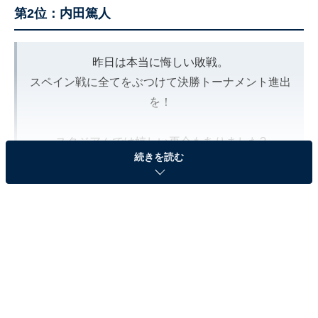
第2位：内田篤人
昨日は本当に悔しい敗戦。
スペイン戦に全てをぶつけて決勝トーナメント進出
を！
スタジアムでは嬉しい再会もありました?
続きを読む
#ザッケローニ
#内田篤人
#再会
#FIFAワールドカップ
pic.twitter.com/P6yUnPvWoH
— 内田篤人official (@AUchidaOfficial)
November 28, 2022
2位にランクインしたのは、元日本代表DFの内田篤人さ
んでした。内田さんは、2006年に鹿島アントラーズに加