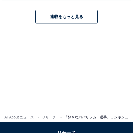
動。月刊誌やニュースサイト編集者としてのバックグラ
ウンドを持つ。現在はローカルメディアでの活動を中心
連載をもっと見る
に、エンタメ・トレンド記事なども執筆。
All About ニュース
リサーチ
「好きなパパサッカー選手」ランキング！ 2位は「内田篤人」、1位は？
こちらもおすすめ