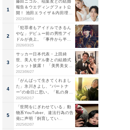
藤田ニコル、稲葉友との結婚
「さす
報告＆ウエディングフォト公
は」高
1
1
開！ 池田エライザ＆内田理
災地を
央...
「カ...
2023/08/04
2026/08/0
「犯罪者もアイドルできるん
「女の
やな」デビュー前の男性アイ
介、バ
2
2
ドルが炎上。「事件から半年
らのプレ
も...
愛...
2026/03/25
2026/08/0
サッカー日本代表・上田綺
「脚が
世、美人モデル妻との結婚式
横川尚
3
3
ショット披露！ 「美男美女」
ムキな姿
「...
刃...
2023/06/27
2026/08/0
「がんばって生きてくれまし
「え、
た」氷川きよし、“パートナ
芸人、2
4
4
ー”の命日に思い。「私の身
エットに
体...
2025/02/17
2026/08/0
「世間をにぎわせている」動
「脳がバ
物系YouTuber、違法行為の告
装姿が話
5
5
発に声明「飼育してい...
のお父さ
2025/02/07
2026/08/0