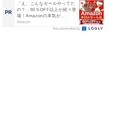
「え、こんなセールやってた
【西野
の？」80％OFF以上が続々登
刊『北
PR
PR
場！Amazonの本気が...
くか』
Amazon
FINCHI o
Recommended by