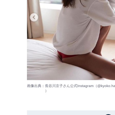
画像出典：
長谷川京子さん公式Instagram（@kyoko.has
）