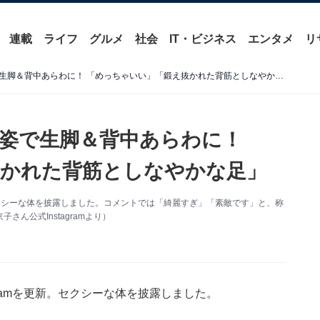
連載
ライフ
グルメ
社会
IT・ビジネス
エンタメ
リ
長谷川京子、ランジェリー姿で生脚＆背中あらわに！ 「めっちゃいい」「鍛え抜かれた背筋としなやかな足」
姿で生脚＆背中あらわに！
抜かれた背筋としなやかな足」
。セクシーな体を披露しました。コメントでは「綺麗すぎ」「素敵です」と、称
ん公式Instagramより）
gramを更新。セクシーな体を披露しました。