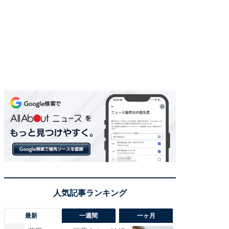
最新
一週間
一ヶ月