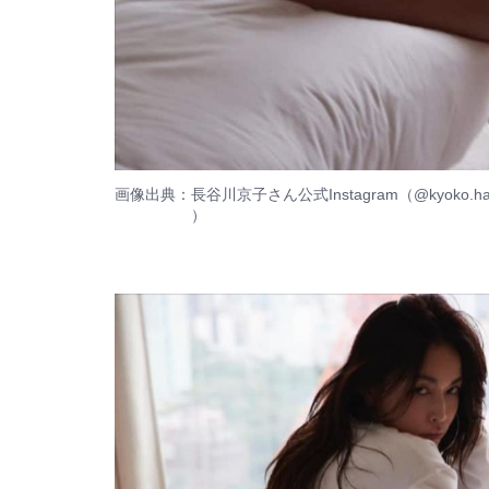
画像出典：
長谷川京子さん公式Instagram（@kyoko.has
）