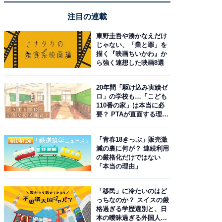
注目の連載
東野圭吾や湊かなえだけ
じゃない、「業と罪」を
描く『映画ちいかわ』か
ら強く連想した映画8選
20年間「駆け込み実績ゼ
ロ」の学校も…「こども
110番の家」は本当に必
要？ PTAが直面する理想
と現実
「青春18きっぷ」販売激
減の裏に何が？ 連続利用
の厳格化だけではない
「本当の理由」
「移民」に冷たいのはど
っちなのか？ スイスの厳
格過ぎる学歴選別と、日
本の曖昧過ぎる外国人政