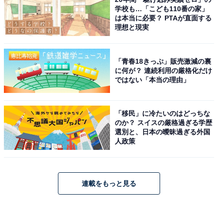
学校も…「こども110番の家」
は本当に必要？ PTAが直面する
理想と現実
「青春18きっぷ」販売激減の裏
に何が？ 連続利用の厳格化だけ
ではない「本当の理由」
「移民」に冷たいのはどっちな
のか？ スイスの厳格過ぎる学歴
選別と、日本の曖昧過ぎる外国
人政策
連載をもっと見る