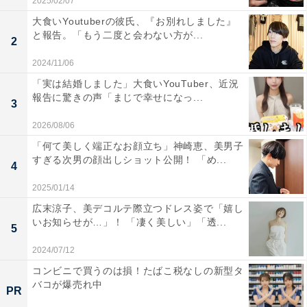
2025/02/07
大食いYoutuberの彼氏、『お別れしました』
と報告。「もう二度と会わない方が...
2
2024/11/06
「実は結婚しました」大食いYouTuber、近況
報告に驚きの声「まじで幸せになっ...
3
2026/08/06
「何て美しく端正なお顔立ち」神崎恵、美男子
すぎる次男の顔出しショット公開！ 「め...
4
2025/01/14
広末涼子、美デコルテ際立つドレス姿で「嬉し
いお知らせが…」！ 「凄く美しい」「透...
5
2024/07/12
コンビニで買うのは損！たばこ税なしの新型タ
バコが爆売れ中
PR