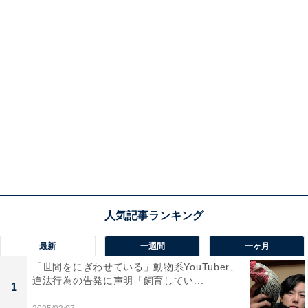
最新
一週間
一ヶ月
「世間をにぎわせている」動物系YouTuber、
違法行為の告発に声明「飼育してい...
1