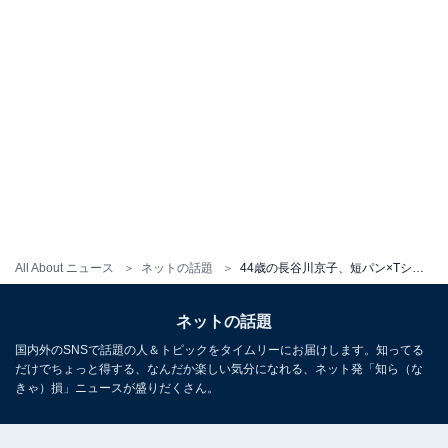
All About ニュース
ネットの話題
44歳の長谷川京子、短パン×Tシャツ姿で美ボディを披露！ 「スタイル抜群だーー！」「めっちゃかっこいい」
ネットの話題
国内外のSNSで話題の人＆トピックをタイムリーにお届けします。知ってる
だけでちょっと得する、なんだか楽しい気分になれる、ネット発「知ら（な
きゃ）損」ニュースが盛りだくさん。