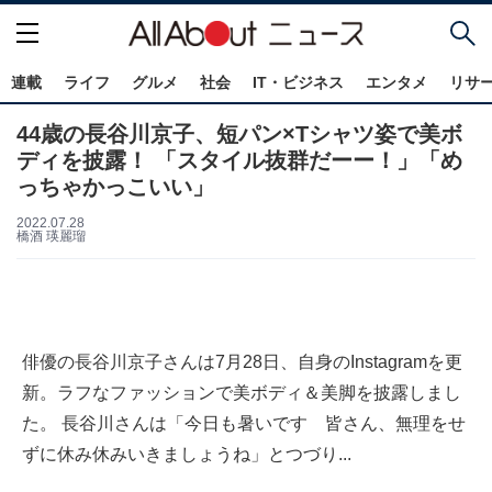
連載
ライフ
グルメ
社会
IT・ビジネス
エンタメ
リサ
44歳の長谷川京子、短パン×Tシャツ姿で美ボ
ディを披露！ 「スタイル抜群だーー！」「め
っちゃかっこいい」
2022.07.28
橋酒 瑛麗瑠
俳優の長谷川京子さんは7月28日、自身のInstagramを更
新。ラフなファッションで美ボディ＆美脚を披露しまし
た。 長谷川さんは「今日も暑いです 皆さん、無理をせ
ずに休み休みいきましょうね」とつづり...