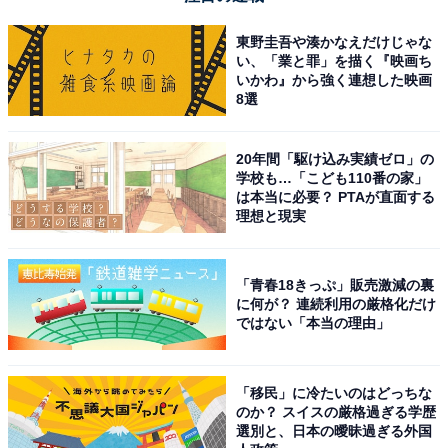
東野圭吾や湊かなえだけじゃな
い、「業と罪」を描く『映画ち
いかわ』から強く連想した映画
8選
20年間「駆け込み実績ゼロ」の
学校も…「こども110番の家」
は本当に必要？ PTAが直面する
理想と現実
「青春18きっぷ」販売激減の裏
に何が？ 連続利用の厳格化だけ
ではない「本当の理由」
「移民」に冷たいのはどっちな
のか？ スイスの厳格過ぎる学歴
選別と、日本の曖昧過ぎる外国