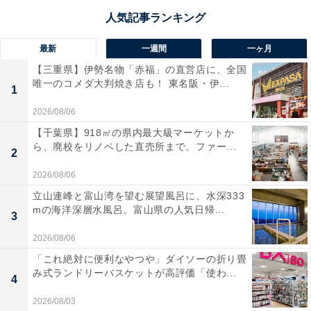
最新
一週間
一ヶ月
【三重県】伊勢名物「赤福」の直営店に、全国
唯一のコメダ大判焼き店も！ 東名阪・伊...
1
2026/08/06
【千葉県】918㎡の県内最大級マーケットか
ら、廃校をリノベした直売所まで。ファー...
2
2026/08/06
立山連峰と富山湾を望む展望風呂に、水深333
mの海洋深層水風呂。富山県の人気日帰...
3
2026/08/06
「これ絶対に便利なやつや」ダイソーの折り畳
み式ランドリーバスケットが高評価「使わ...
4
2026/08/03