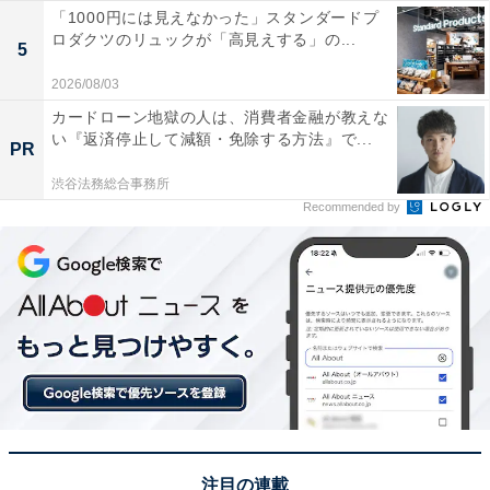
「1000円には見えなかった」スタンダードプ
ロダクツのリュックが「高見えする」の...
5
2026/08/03
カードローン地獄の人は、消費者金融が教えな
い『返済停止して減額・免除する方法』で...
PR
渋谷法務総合事務所
Recommended by
注目の連載