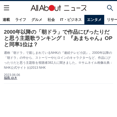
連載
ライフ
グルメ
社会
IT・ビジネス
エンタメ
リサ
2000年以降の「朝ドラ」で作品にぴったりだ
と思う主題歌ランキング！ 『あまちゃん』OP
と同率1位は？
通称「朝ドラ」で親しまれているNHKの『連続テレビ小説』。2000年以降の
「朝ドラ」の中から、ストーリーやヒロインのキャラクターなど、作品にぴ
ったりだと思う主題歌を視聴者382人に聞きました。※サムネイル画像出典：
NHK公式サイト (c)2013 NHK
2023.06.06
福島 ゆき