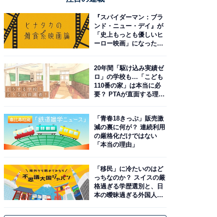
『スパイダーマン：ブラ
ンド・ニュー・デイ』が
「史上もっとも優しいヒ
ーロー映画」になった理
由。予習したい作品は？
20年間「駆け込み実績ゼ
ロ」の学校も…「こども
110番の家」は本当に必
要？ PTAが直面する理想
と現実
「青春18きっぷ」販売激
減の裏に何が？ 連続利用
の厳格化だけではない
「本当の理由」
「移民」に冷たいのはど
っちなのか？ スイスの厳
格過ぎる学歴選別と、日
本の曖昧過ぎる外国人政
策