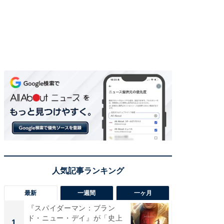
最新
一週間
一ヶ月
『スパイダーマン：ブラン
【40代
ド・ニュー・デイ』が「史上
いと思う
1
1