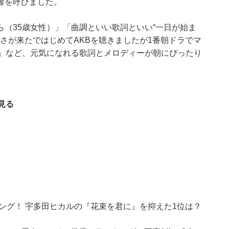
響を呼びました。
（35歳女性）」「曲調といい歌詞といい“一日が始ま
あさが来たではじめてAKBを聴きましたが1番朝ドラでマ
）」など、元気になれる歌詞とメロディーが朝にぴったり
見る
キング！ 宇多田ヒカルの『花束を君に』を抑えた1位は？