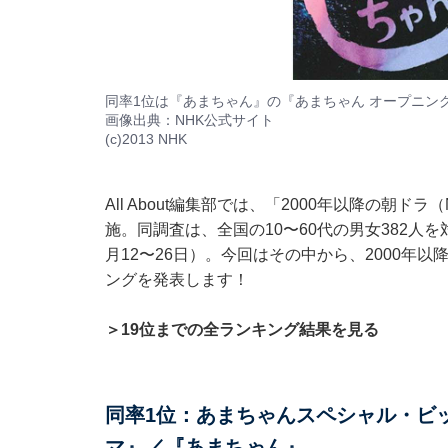
同率1位は『あまちゃん』の『あまちゃん オープニン
画像出典：
NHK公式サイト
(c)2013 NHK
All About編集部では、「2000年以降の
施。同調査は、全国の10〜60代の男女382人
月12〜26日）。今回はその中から、2000年
ングを発表します！
＞19位までの全ランキング結果を見る
同率1位：あまちゃんスペシャル・ビ
マ』／『あまちゃん』