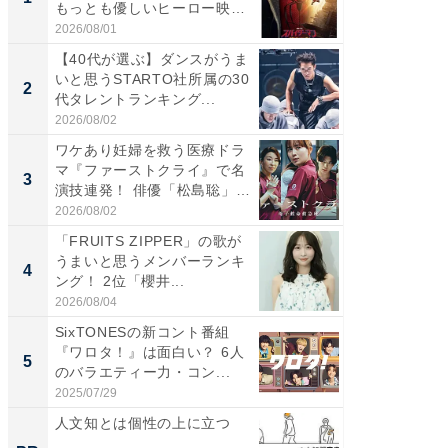
もっとも優しいヒーロー映
代タレン
画」に...
2026/08/01
2026/08/0
【40代が選ぶ】ダンスがうま
『スパ
いと思うSTARTO社所属の30
ド・ニ
2
2
代タレントランキング...
もっと
画」に..
2026/08/02
2026/08/0
ワケあり妊婦を救う医療ドラ
ワケあ
マ『ファーストクライ』で名
マ『フ
3
3
演技連発！ 俳優「松島聡」
演技連発
の...
の...
2026/08/02
2026/08/0
「FRUITS ZIPPER」の歌が
「FRUI
うまいと思うメンバーランキ
うまい
4
4
ング！ 2位「櫻井...
ング！ 2
2026/08/04
2026/08/0
SixTONESの新コント番組
ビフィ
『ワロタ！』は面白い？ 6人
「脂肪
5
PR
のバラエティー力・コン...
2025/07/29
森永乳業
人文知とは個性の上に立つ