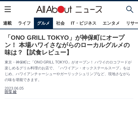
連載
ライフ
グルメ
社会
IT・ビジネス
エンタメ
リサ
「ONO GRILL TOKYO」が神保町にオープ
ン！ 本場ハワイさながらのローカルグルメの
味は？【試食レビュー】
東京・神保町に「ONO GRILL TOKYO」がオープン！ ハワイのロコフードが
楽しめるグリル料理のお店で、「ハワイアン・オックステールスープ」をは
じめ、ハワイアンチャーシューやガーリックシュリンプなど、現地さながら
の味を堪能できます。
2023.06.05
田窪 綾