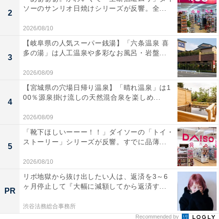
ソーのサンリオ日焼けシリーズが反響。全...
2
2026/08/10
【岐阜県の人気スーパー銭湯】「六条温泉 喜
多の湯」は人工温泉や多彩なお風呂・岩盤...
3
2026/08/09
【宮城県の穴場日帰り温泉】「晴れ温泉」は1
00％源泉掛け流しの天然混合泉を楽しめ...
4
2026/08/09
「靴下ほしいーーー！！」ダイソーの「トイ・
ストーリー」シリーズが反響。すでに品薄...
5
2026/08/10
リボ地獄から抜け出したい人は、返済を3～6
ヶ月停止して『大幅に減額してから返済す...
PR
渋谷法務総合事務所
Recommended by