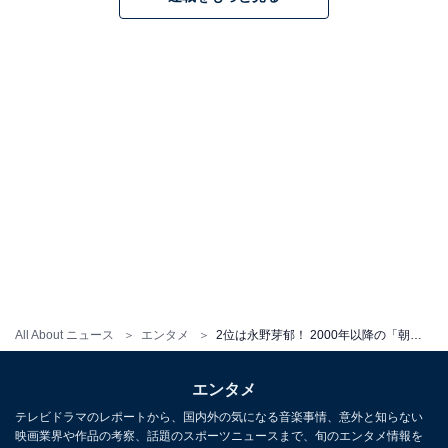
All About ニュース
エンタメ
2位は永野芽郁！ 2000年以降の「朝ドラヒロイン」を演じた好きな俳優ランキング、気になる1位は？
エンタメ
テレビドラマのレポートから、国内外の気になる音楽事情、意外と知らない
映画業界や作品の考察、話題のスポーツニュースまで、旬のエンタメ情報を