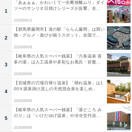
「あぁぁぁ。かわいくて一生断捨離ムリ」ダイ
ソーのサンリオ日焼けシリーズが反響。全...
1
2026/08/10
【群馬県藤岡市】道の駅「ららん藤岡」は買い
物・グルメ・遊びが揃うスポット。全国で...
2
2026/08/09
【岐阜県の人気スーパー銭湯】「六条温泉 喜
多の湯」は人工温泉や多彩なお風呂・岩盤...
3
2026/08/09
【宮城県の穴場日帰り温泉】「晴れ温泉」は1
00％源泉掛け流しの天然混合泉を楽しめ...
4
2026/08/09
【岐阜県の人気スーパー銭湯】「湯どころ み
のり」は「いけだゆげ温泉」や冷冷交代浴...
5
2026/08/09