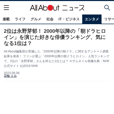
連載
ライフ
グルメ
社会
IT・ビジネス
エンタメ
リサ
2位は永野芽郁！ 2000年以降の「朝ドラヒロ
イン」を演じた好きな俳優ランキング、気に
なる1位は？
All About編集部が実施した「2000年以降の朝ドラ」に関するアンケート調査
結果を発表！ ファンが選ぶ「2000年以降の朝ドラヒロイン」人気ランキング
で、2位の「永野芽郁」さんを抑えた1位とは？ ※サムネイル画像出典：NHK
公式サイト (c)2018 NHK
2023.06.06
花輪 えみ