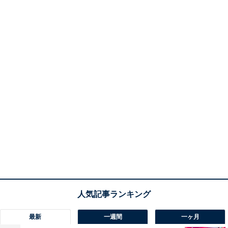
最新
一週間
一ヶ月