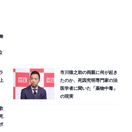
舞
位
ラ
市川猿之助の両親に何が起き
上
たのか、死因究明専門家の法
医学者に聞いた「薬物中毒」
の現実
歌
死
ポ