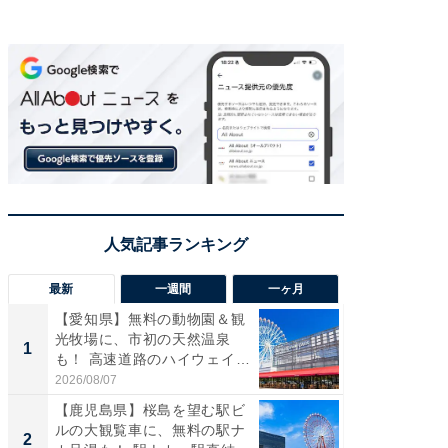
最新
一週間
一ヶ月
【愛知県】無料の動物園＆観
【兵庫
光牧場に、市初の天然温泉
ーメン
1
1
も！ 高速道路のハイウェイオ
再現した
ア...
道...
2026/08/07
2026/08/0
【鹿児島県】桜島を望む駅ビ
【三重
ルの大観覧車に、無料の駅ナ
の直営
2
2