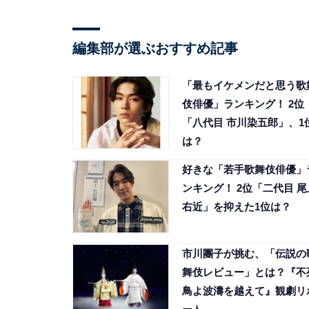
編集部が選ぶおすすめ記事
「最もイケメンだと思う歌
伎俳優」ランキング！ 2位
「八代目 市川染五郎」、1
は？
好きな「若手歌舞伎俳優」
ンキング！ 2位「二代目 尾
右近」を抑えた1位は？
市川團子が挑む、「伝説の
舞伎レビュー」とは？『不
鳥よ波濤を越えて』観劇リ