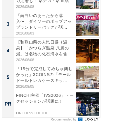
カ足湯も！ 駅ナカ・駅直結
ダ大判焼
ス...
伊...
2026/08/08
2026/08/0
「面白いのあったから購
【千葉県
入〜」ダイソーのポップアッ
級マー
3
3
プランドリーバッグが話
ノベし
題。“さま...
ー...
2026/08/03
2026/08/0
【和歌山県の人気日帰り温
「100
泉】「かつらぎ温泉 八風の
スタン
4
4
湯」は名物の化石海水を含ん
ュックが
だ濃...
2026/08/08
2026/08/0
「15分で完成してめちゃ楽し
立山連
かった」3COINSの「モール
風呂に、
5
5
ドールトレカケースキッ...
層水風
帰...
2026/08/05
2026/08/0
FINCHI主催「IVS2026」トー
FINCH
クセッションが話題に！
クセッ
PR
PR
FINCHI on GOETHE
FINCHI o
Recommended by