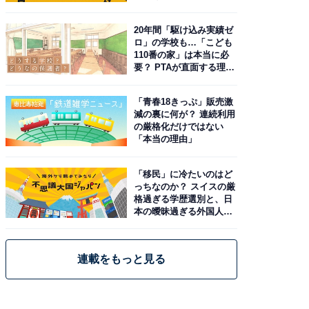
20年間「駆け込み実績ゼ
ロ」の学校も…「こども
110番の家」は本当に必
要？ PTAが直面する理想
と現実
「青春18きっぷ」販売激
減の裏に何が？ 連続利用
の厳格化だけではない
「本当の理由」
「移民」に冷たいのはど
っちなのか？ スイスの厳
格過ぎる学歴選別と、日
本の曖昧過ぎる外国人政
策
連載をもっと見る