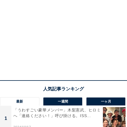
最新
一週間
一ヶ月
「うわすごい豪華メンバー」木梨憲武、ヒロミ
へ「連絡ください！」呼び掛ける。ISS...
1