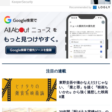
KeeperSecurity
Recommended by
注目の連載
東野圭吾や湊かなえだけじゃな
い、「業と罪」を描く『映画ち
いかわ』から強く連想した映画
8選
20年間「駆け込み実績ゼロ」の