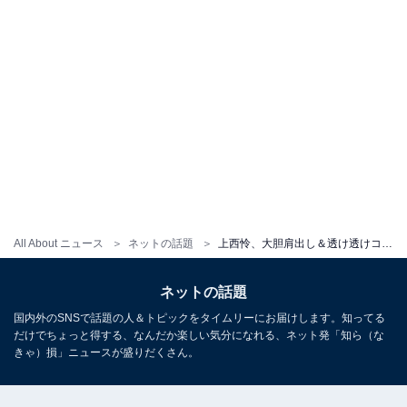
All About ニュース
ネットの話題
上西怜、大胆肩出し＆透け透けコーデ公開で「清楚な感じが美しい」「可愛いが大渋滞」と称賛の声
ネットの話題
国内外のSNSで話題の人＆トピックをタイムリーにお届けします。知ってる
だけでちょっと得する、なんだか楽しい気分になれる、ネット発「知ら（な
きゃ）損」ニュースが盛りだくさん。