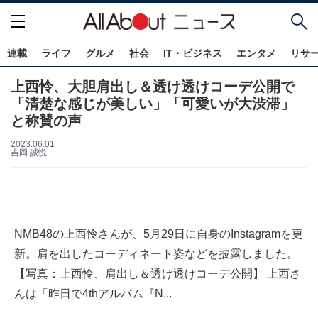
連載
ライフ
グルメ
社会
IT・ビジネス
エンタメ
リサ
上西怜、大胆肩出し＆透け透けコーデ公開で
「清楚な感じが美しい」「可愛いが大渋滞」
と称賛の声
2023.06.01
吉岡 誠悦
NMB48の上西怜さんが、5月29日に自身のInstagramを更
新。肩を出したコーディネート姿などを披露しました。
【写真：上西怜、肩出し＆透け透けコーデ公開】 上西さ
んは「昨日で4thアルバム『N...