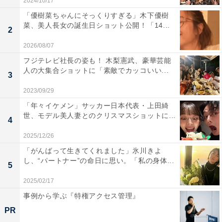
2024/10/17
「優樹菜ちゃんにそっくりすぎる」木下優樹
菜、美人長女の誕生日ショット公開！「14...
2
2026/08/07
フジテレビ社長の姿も！ 木梨憲武、豪華芸能
人の大集合ショットに「素敵でカッコいい...
3
2023/09/29
「年々イケメン」サッカー日本代表・上田綺
世、モデル美人妻とのクリスマスショットに...
4
2025/12/26
「がんばって生きてくれました」氷川きよ
し、“パートナー”の命日に思い。「私の身体...
5
2025/02/17
事例から学ぶ『特権アクセス管理』
PR