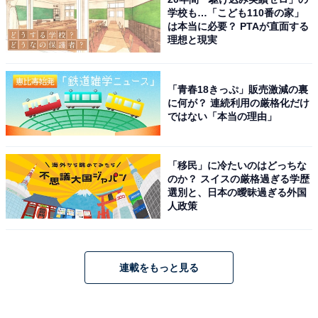
学校も…「こども110番の家」
は本当に必要？ PTAが直面する
理想と現実
「青春18きっぷ」販売激減の裏
に何が？ 連続利用の厳格化だけ
ではない「本当の理由」
「移民」に冷たいのはどっちな
のか？ スイスの厳格過ぎる学歴
選別と、日本の曖昧過ぎる外国
人政策
連載をもっと見る