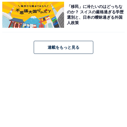
「移民」に冷たいのはどっちな
のか？ スイスの厳格過ぎる学歴
【おすすめ記事】
選別と、日本の曖昧過ぎる外国
人政策
・
実は「沖縄県出身」と聞いて驚いた芸能人ランキング！
2位「新垣結衣」、1位は？
・
連載をもっと見る
「沖縄県出身」の好きな芸能人ランキング！ 2位「仲間
由紀恵」、1位は？
・
さすが「沖縄県出身」だと思う芸能人ランキング！ 1位
は「具志堅用高」、2位は？
・
「沖縄県出身」のスターだと思う芸能人ランキング！ 2
位「新垣結衣」、1位は？