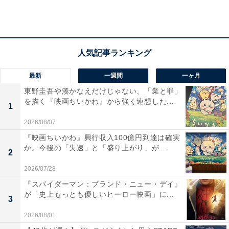
「youtubeでも沖縄のことを発信していらっしゃり、沖
縄のイントネーションで話をされており、地元愛を感じ
ます（40代女性／岐阜県）」「ロケ番組やバラエティな
どで、沖縄の魅力をたくさん語られているからです（20
代女性／愛知県）」「沖縄出身ときくと、パッと思い浮
最新
一週間
一ヶ月
かんでくる印象があることと、しゃべり方が沖縄の人っ
ぽい印象でした（30代女性／長野県）」といったコメン
東野圭吾や湊かなえだけじゃない、「業と罪」
を描く『映画ちいかわ』から強く連想した...
トが集まりました。
1
2026/08/07
『映画ちいかわ』興行収入100億円到達は確実
か。今後の「失速」と「盛り上がり」が...
2
2026/07/28
『スパイダーマン：ブランド・ニュー・デイ』
が「史上もっとも優しいヒーロー映画」に...
3
2026/08/01