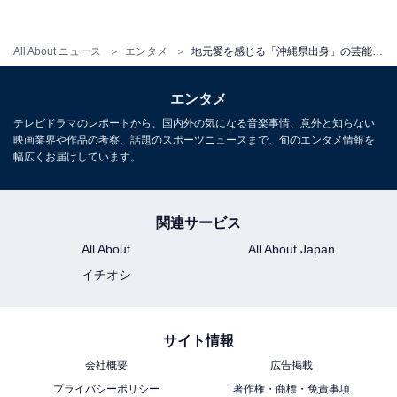
All About ニュース
エンタメ
地元愛を感じる「沖縄県出身」の芸能人ランキング！ 2位「ゴリ（ガレッジセール）」、1位は？
エンタメ
テレビドラマのレポートから、国内外の気になる音楽事情、意外と知らない
映画業界や作品の考察、話題のスポーツニュースまで、旬のエンタメ情報を
幅広くお届けしています。
関連サービス
All About
All About Japan
イチオシ
1
2
サイト情報
会社概要
広告掲載
プライバシーポリシー
著作権・商標・免責事項