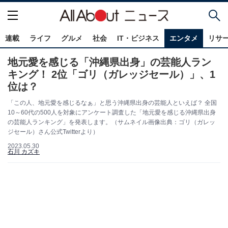
連載
ライフ
グルメ
社会
IT・ビジネス
エンタメ
リサ
地元愛を感じる「沖縄県出身」の芸能人ラン
キング！ 2位「ゴリ（ガレッジセール）」、1
位は？
「この人、地元愛を感じるなぁ」と思う沖縄県出身の芸能人といえば？ 全国
10～60代の500人を対象にアンケート調査した「地元愛を感じる沖縄県出身
の芸能人ランキング」を発表します。（サムネイル画像出典：ゴリ（ガレッ
ジセール）さん公式Twitterより）
2023.05.30
石川 カズキ