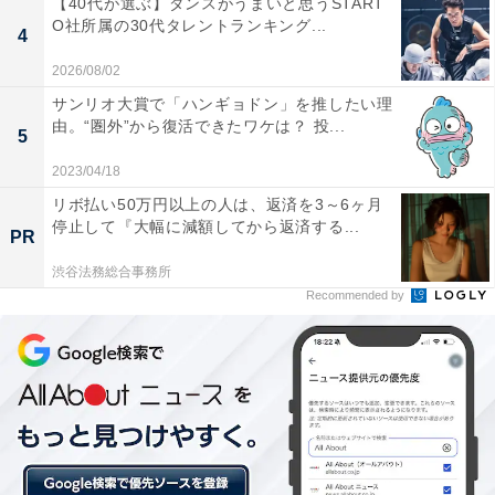
【40代が選ぶ】ダンスがうまいと思うSTART
O社所属の30代タレントランキング...
4
2026/08/02
サンリオ大賞で「ハンギョドン」を推したい理
由。“圏外”から復活できたワケは？ 投...
5
2023/04/18
1位：具志堅用高
リボ払い50万円以上の人は、返済を3～6ヶ月
停止して『大幅に減額してから返済する...
PR
1位に輝いたのは、元プロボクサーの具志堅用高さん。
渋谷法務総合事務所
1955年6月26日生まれ、沖縄県石垣市出身です。
Recommended by
元WBA世界ライトフライ級（当時国内ではジュニアフラ
イ級）チャンピオン。「100年に1人の天才」というキャ
ッチフレーズにふさわしく24戦23勝という圧倒的な強さ
を誇り、13度防衛は日本人男子の世界王座防衛記録で、
いまだに破られていません。引退後もタレントとして、