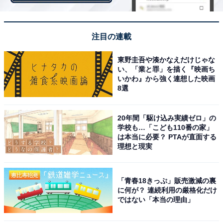
独特なキャラクターで人気を博しています。
注目の連載
選んだ人からは「沖縄出身を押し出しながら芸能活動を
しているイメージがあるため（20代女性／東京都）」
東野圭吾や湊かなえだけじゃな
い、「業と罪」を描く『映画ち
「喋り方など愛を感じる（40代男性／埼玉県）」「ロケ
いかわ』から強く連想した映画
番組やバラエティなどで、沖縄の魅力をたくさん語られ
8選
ているからです（20代女性／愛知県）」「名前からして
沖縄出身だから。年配になっても、言葉遣いを標準語に
20年間「駆け込み実績ゼロ」の
学校も…「こども110番の家」
変えないから（30代女性／広島県）」といったコメント
は本当に必要？ PTAが直面する
が集まりました。
理想と現実
※回答者からのコメントは原文ママです
「青春18きっぷ」販売激減の裏
に何が？ 連続利用の厳格化だけ
ではない「本当の理由」
＞10位までの全ランキング結果を見る