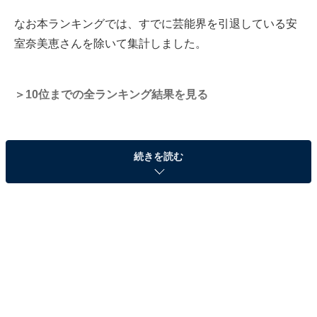
なお本ランキングでは、すでに芸能界を引退している安
室奈美恵さんを除いて集計しました。
＞10位までの全ランキング結果を見る
続きを読む
・
8：15からNHKあさイチ出演します❗️
ぜひ見てねー
pic.twitter.com/CXxmWuZhA5
— ゴリ(ガレッジセール) (@Teruyatoshiyuki)
May 23, 2023