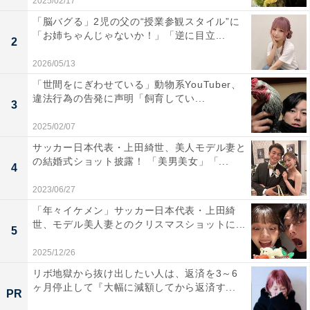
2025/02/17
「脳バグる」2児の父の“授業参観スタイル”に
「お姉ちゃんじゃないか！」「逆に目立...
2
2026/05/13
「世間をにぎわせている」動物系YouTuber、
違法行為の告発に声明「飼育してい...
3
2025/02/07
サッカー日本代表・上田綺世、美人モデル妻と
の結婚式ショット披露！ 「美男美女」「...
4
2023/06/27
「年々イケメン」サッカー日本代表・上田綺
世、モデル美人妻とのクリスマスショットに...
5
2025/12/26
リボ地獄から抜け出したい人は、返済を3～6
ヶ月停止して『大幅に減額してから返済す...
PR