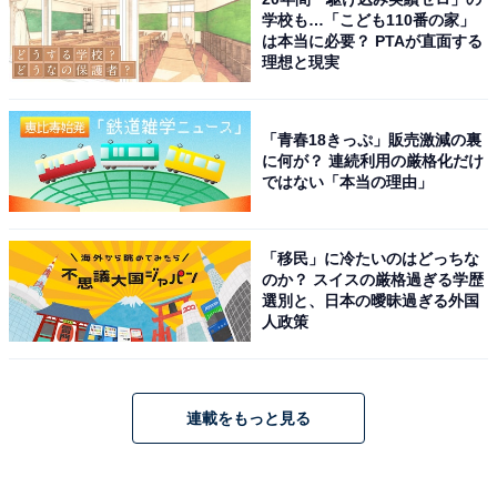
学校も…「こども110番の家」
は本当に必要？ PTAが直面する
理想と現実
「青春18きっぷ」販売激減の裏
に何が？ 連続利用の厳格化だけ
ではない「本当の理由」
「移民」に冷たいのはどっちな
のか？ スイスの厳格過ぎる学歴
選別と、日本の曖昧過ぎる外国
人政策
連載をもっと見る