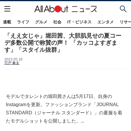
連載
ライフ
グルメ
社会
IT・ビジネス
エンタメ
リサ
「ええ女じゃ」堀田茜、大胆肌見せの夏コー
デ多数公開で称賛の声！ 「カッコよすぎま
す」「スタイル抜群」
2023.05.18
宍戸 奏太
モデルでタレントの堀田茜さんは5月17日、自身の
Instagramを更新。ファッションブランド「JOURNAL
STANDARD（ジャーナル スタンダード）」の夏服を着
たモデルショットを公開しました。...