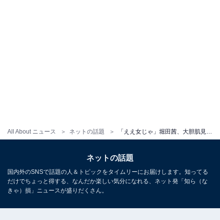
All About ニュース
ネットの話題
「ええ女じゃ」堀田茜、大胆肌見せの夏コーデ多数公開で称賛の声！ 「カッコよすぎます」「スタイル抜群」
ネットの話題
国内外のSNSで話題の人＆トピックをタイムリーにお届けします。知ってる
だけでちょっと得する、なんだか楽しい気分になれる、ネット発「知ら（な
きゃ）損」ニュースが盛りだくさん。