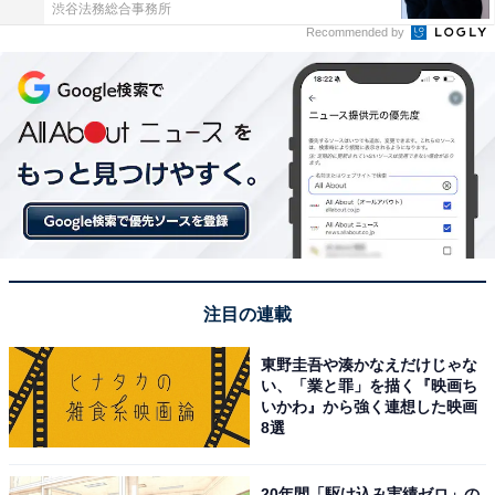
渋谷法務総合事務所
Recommended by
注目の連載
東野圭吾や湊かなえだけじゃな
い、「業と罪」を描く『映画ち
いかわ』から強く連想した映画
8選
20年間「駆け込み実績ゼロ」の