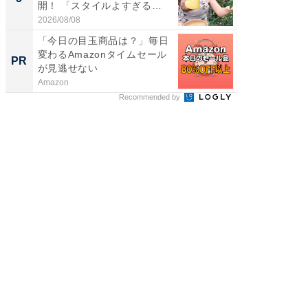
開！ 「スタイルよすぎる
熊本地
よ〜...
...
2026/08/08
2026/08/0
「今日の目玉商品は？」毎日
特別な名
変わるAmazonタイムセール
で選ぶR
PR
PR
が見逃せない
Amazon
ReFa GIN
Recommended by