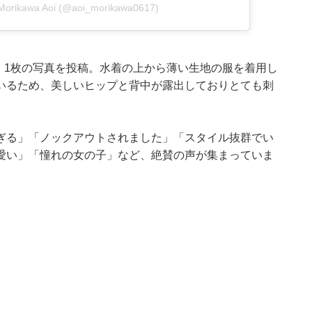
orikawa Aoi (@aoi_morikawa0617)
添え、1枚の写真を投稿。水着の上から薄い生地の服を着用し
いるため、美しいヒップと背中が露出しておりとても刺
。
ぎる」「ノックアウトされました」「スタイル抜群でい
愛い」「憧れの女の子」など、絶賛の声が集まっていま