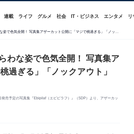
連載
ライフ
グルメ
社会
IT・ビジネス
エンタメ
リ
森川葵、美尻＆美背中があらわな姿で色気全開！ 写真集アザーカット公開に「マジで桃過ぎる」「ノックアウト」の声
らわな姿で色気全開！ 写真集ア
で桃過ぎる」「ノックアウト」
7日発売予定の写真集『Ebipilaf（エビピラフ）』（SDP）より、アザーカッ