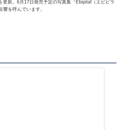
mを更新。6月17日発売予定の写真集『Ebipilaf（エビピラ
反響を呼んでいます。
】