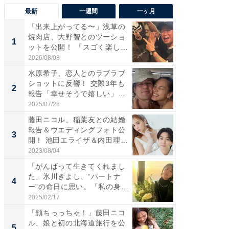
最新
一週間
一ヶ月
「出来上がってる〜」浅草の
「さす
焼肉店、大野智とのツーショ
は」高
1
1
ットを公開！ 「スゴく楽し
災地を
そ...
「カ...
2026/08/08
2026/08/0
水原希子、恋人とのラブラブ
「脚が
ショットに反響！ 交際3年も
横川尚
2
2
報告「幸せそうで嬉しい」
ムキな姿
「...
刃...
2025/07/28
2026/08/0
藤田ニコル、稲葉友との結婚
「え、
報告＆ウエディングフォト公
芸人、2
3
3
開！ 池田エライザ＆内田理
エットに
央...
2023/08/04
2026/08/0
「がんばって生きてくれまし
「脳がバ
た」氷川きよし、“パートナ
装姿が話
4
4
ー”の命日に思い。「私の身
のお父さ
体...
2025/02/17
2026/08/0
「顔ちっっちゃ！」藤田ニコ
「ちょ
ル、娘と初の北海道旅行を公
ってま
5
5