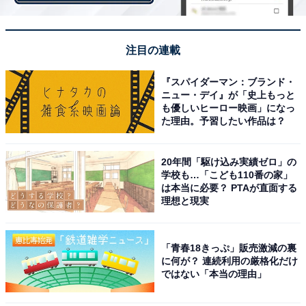
回答者からは、「踊りができそうなイメージがないか
ら」（岡山県／40代女性）、「年齢が上すぎて知らなか
ったから」（神奈川県／30代女性）、「所作が美しいと
注目の連載
思ったら、どうりで納得しました」（埼玉県／40代女
『スパイダーマン：ブランド・
性）といった意見が寄せられています。
ニュー・デイ』が「史上もっと
も優しいヒーロー映画」になっ
た理由。予習したい作品は？
20年間「駆け込み実績ゼロ」の
学校も…「こども110番の家」
は本当に必要？ PTAが直面する
理想と現実
「青春18きっぷ」販売激減の裏
に何が？ 連続利用の厳格化だけ
ではない「本当の理由」