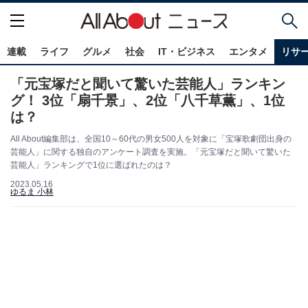
連載
ライフ
グルメ
社会
IT・ビジネス
エンタメ
リサ
「元宝塚だと聞いて驚いた芸能人」ランキン
グ！ 3位「扇千景」、2位「八千草薫」、1位
は？
All About編集部は、全国10～60代の男女500人を対象に「宝塚歌劇団出身の
芸能人」に関する独自のアンケート調査を実施。「元宝塚だと聞いて驚いた
芸能人」ランキングで1位に選ばれたのは？
2023.05.16
ゆるま 小林