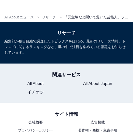
系）などのバラエティ番組で天然ボケキャラを披露。俳
優業では、舞台を中心に現在も活躍しています。
All About ニュース
リサーチ
「元宝塚だと聞いて驚いた芸能人」ランキング！ 3位「扇千景」、2位「八千草薫」、1位は？
回答者からは、「はいだしょうこさんは、おかあさんと
リサーチ
いっしょのイメージが強かった」（神奈川県／40代女
編集部が独自目線で調査したトピックスをはじめ、最新のリリース情報、ト
レンドに関するランキングなど、世の中で注目を集めている話題をお知らせ
性）、「音大とかのイメージ」（東京都／30代女性）、
しています。
「バラエティで、天然でコミカルな方なので」（愛知県
／30代男性）といった意見が寄せられています。
関連サービス
All About
All About Japan
＞13位までの全ランキング結果を見る
イチオシ
サイト情報
※回答者のコメントは原文ママです
会社概要
広告掲載
プライバシーポリシー
著作権・商標・免責事項