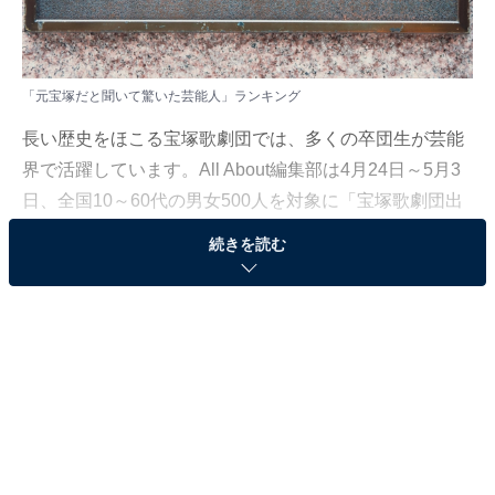
「元宝塚だと聞いて驚いた芸能人」ランキング
長い歴史をほこる宝塚歌劇団では、多くの卒団生が芸能
界で活躍しています。All About編集部は4月24日～5月3
日、全国10～60代の男女500人を対象に「宝塚歌劇団出
身の芸能人」に関する独自のアンケート調査を実施。本
続きを読む
記事では、その中から「元宝塚だと聞いて驚いた芸能
人」ランキングを紹介します。
＞13位までの全ランキング結果を見る
3位：扇千景