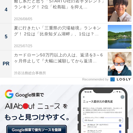
癒し系だと思う「STARTO社の若手タレント」
2位：八千草薫
ランキング！ 2位「松島聡」を抑え...
4
2026/08/05
2位は、1931年生まれの八千草薫さんがランクイン。
夏に行きたい「三重県の穴場秘境」ランキン
1947年に入団し、娘役としてさまざまな作品に参加。
グ！ 2位は「比奈知ダム湖畔」、1位は？...
5
1957年に退団するまで、数多くの舞台や映画に出演して
人気を獲得します。
2025/07/25
カードローン50万円以上の人は、返済を3～6
ヶ月停止して『大幅に減額してから返済...
PR
退団後は、映画を中心に俳優として活躍。ドラマ『岸辺
渋谷法務総合事務所
のアルバム』（TBS系）や『阿修羅のごとく』（NHK）
Recommended by
などで鮮烈な演技を披露して注目を集めます。その後も
長きにわたり俳優として活動し、1997年に紫綬褒章、
2003年に旭日小綬章を受章。ドラマや映画での活躍が長
かったため、宝塚のイメージを持っていなかった人が多
いようです。