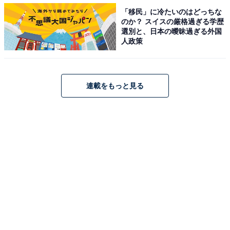
「移民」に冷たいのはどっちな
のか？ スイスの厳格過ぎる学歴
選別と、日本の曖昧過ぎる外国
1位：はいだしょうこ
人政策
1位には、1979年生まれのはいだしょうこさんがランク
インしました。1998年に入団し、抜群の歌唱力と美しい
連載をもっと見る
ビジュアルが認められ多くの作品に出演します。2001年
に星組公演『ベルサイユのばら2001』において、異例の
速さでエトワールを担当。
2002年に退団してからは、『おかあさんといっしょ』
（NHK教育テレビ）の第19代目うたのおねえさんとして
大活躍。明るい笑顔と美しい歌声が魅力で、子どもたち
だけでなく親の世代からも人気を集めます。タレントと
しての活動が長く、『笑っていいとも!』（フジテレビ