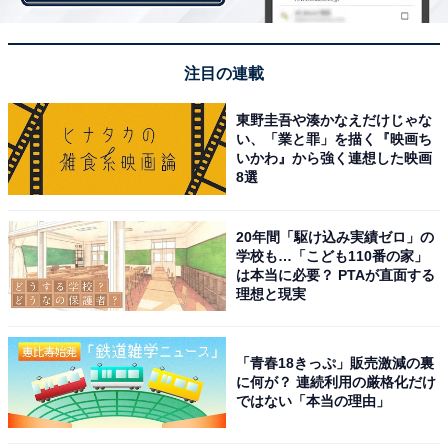
注目の連載
2位：堂本光一（KinKi Kids）
東野圭吾や湊かなえだけじゃな
い、「業と罪」を描く『映画ち
いかわ』から強く連想した映画
8選
20年間「駆け込み実績ゼロ」の
学校も…「こども110番の家」
は本当に必要？ PTAが直面する
理想と現実
「青春18きっぷ」販売激減の裏
に何が？ 連続利用の厳格化だけ
View this post on Instagram
ではない「本当の理由」