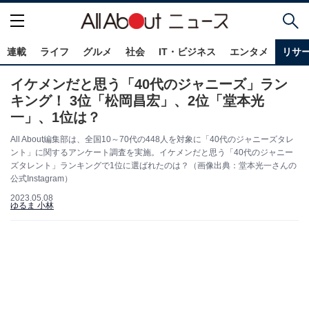
連載
ライフ
グルメ
社会
IT・ビジネス
エンタメ
リサ
イケメンだと思う「40代のジャニーズ」ラン
キング！ 3位「松岡昌宏」、2位「堂本光
一」、1位は？
All About編集部は、全国10～70代の448人を対象に「40代のジャニーズタレ
ント」に関するアンケート調査を実施。イケメンだと思う「40代のジャニー
ズタレント」ランキングで1位に選ばれたのは？（画像出典：堂本光一さんの
公式Instagram）
2023.05.08
ゆるま 小林