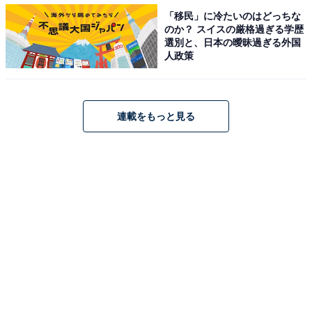
「移民」に冷たいのはどっちな
のか？ スイスの厳格過ぎる学歴
選別と、日本の曖昧過ぎる外国
人政策
連載をもっと見る
A post shared by Koichi Domoto (@koichi.domoto_kd_j)
2位は、堂本光一さんでした。1979年1月1日生まれの堂
本さんは、「KinKi Kids」のメンバーとしてデビュー。
これまで数多くのヒット曲を発表し、現在までその人気
は続いています。個人では俳優業が好調で、さまざまな
映画や舞台、ドラマに出演。
ジャニーズタレントの中では特に舞台への出演が多く、