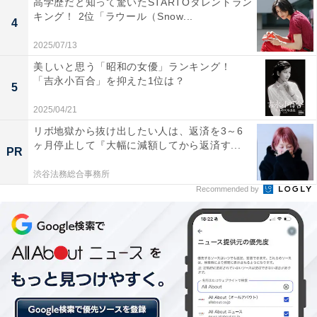
高学歴だと知って驚いたSTARTOタレントラン
阪府／40代女性）、「変に若作りを感じさせない、年相
キング！ 2位「ラウール（Snow...
4
応の魅力があるから」（静岡県／30代女性）、「外見だ
2025/07/13
けではなく中身も男前でイケメンだと思う」（北海道／
美しいと思う「昭和の女優」ランキング！
30代女性）、「顔立ちのバーツが整っている」（埼玉県
「吉永小百合」を抑えた1位は？
5
／60代女性）といった声が寄せられています。
2025/04/21
リボ地獄から抜け出したい人は、返済を3～6
ヶ月停止して『大幅に減額してから返済す...
PR
渋谷法務総合事務所
Recommended by