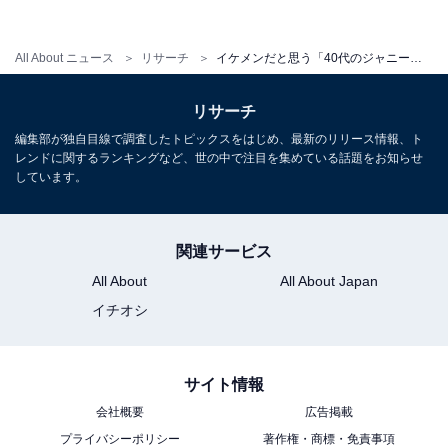
『Endless SHOCK』は自身で構成から演出、主演までを
手掛けています。舞台でイキイキと演技する堂本さん
All About ニュース
リサーチ
イケメンだと思う「40代のジャニーズ」ランキング！ 3位「松岡昌宏」、2位「堂本光一」、1位は？
は、光り輝きまさにイケメンといえる存在ではないでし
ょうか。個人で開設しているInstagramアカウントでは、
リサーチ
オフショットなど素の表情の堂本さんを見ることができ
編集部が独自目線で調査したトピックスをはじめ、最新のリリース情報、ト
ます。
レンドに関するランキングなど、世の中で注目を集めている話題をお知らせ
しています。
コメントを見ると、「10代のころから少女漫画の王子様
のような人だと思っていました」（京都府／30代女
関連サービス
性）、「時が止まっているぐらい若くかっこいいと思
All About
All About Japan
う」（北海道／20代女性）、「昔から体型も変わらない
イチオシ
でかっこいい」（大阪府／30代女性）、「ザ・王道の王
子様系ジャニーズだから」（北海道／20代女性）といっ
サイト情報
た声が寄せられています。
会社概要
広告掲載
プライバシーポリシー
著作権・商標・免責事項