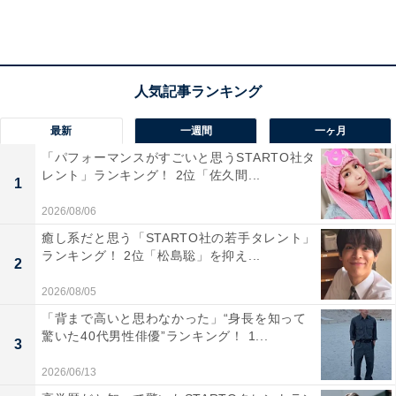
3位にランクインしたのは、松岡昌宏さんでした。1977
年1月生まれの松岡さんは、「TOKIO」のメンバーとし
てCDデビュー。グループではワイルドな姿でドラムを担
当し、バラエティ番組などでも男らしい性格で人気を集
最新
一週間
一ヶ月
めています。
「パフォーマンスがすごいと思うSTARTO社タ
レント」ランキング！ 2位「佐久間...
1
個人では、『サイコメトラーEIJI 』シリーズ（日本テレ
2026/08/06
ビ系）、『ナースマン』シリーズ（日本テレビ系）、
癒し系だと思う「STARTO社の若手タレント」
『家政夫のミタゾノ』シリーズ（テレビ朝日系）などで
ランキング！ 2位「松島聡」を抑え...
2
俳優として活躍。『必殺（必殺仕事人）』シリーズ（テ
2026/08/05
レビ朝日系）では、イケメンの「経師屋の涼次」を演じ
「背まで高いと思わなかった」“身長を知って
ています。
驚いた40代男性俳優”ランキング！ 1...
3
2026/06/13
コメントを見ると、「目鼻立ちがはっきりしてる」（大