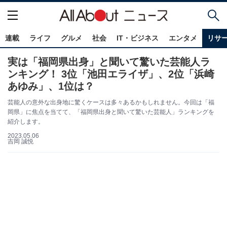
連載
ライフ
グルメ
社会
IT・ビジネス
エンタメ
リサ
実は「福岡県出身」と聞いて驚いた芸能人ラ
ンキング！ 3位「池田エライザ」、2位「浜崎
あゆみ」、1位は？
芸能人の意外な出身地に驚くケースは多々あるかもしれません。今回は「福
岡県」に焦点を当てて、「福岡県出身と聞いて驚いた芸能人」ランキングを
紹介します。
2023.05.06
吉岡 誠悦