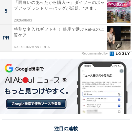
「面白いのあったから購入〜」ダイソーのポッ
プアップランドリーバッグが話題。“さま...
5
2026/08/03
特別な名入れギフトも！ 銀座で選ぶReFaの上
質ケア
PR
ReFa GINZA on CREA
Recommended by
注目の連載