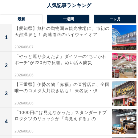
最新
一週間
一ヶ月
【愛知県】無料の動物園＆観光牧場に、市初の
天然温泉も！ 高速道路のハイウェイオア...
1
2026/08/07
「やっと巡り会えたよ」ダイソーの“ちいかわ
ポーチ”が220円で反響。ぬい活＆防災...
2
2026/08/06
【三重県】伊勢名物「赤福」の直営店に、全国
唯一のコメダ大判焼き店も！ 東名阪・伊...
3
2026/08/06
「1000円には見えなかった」スタンダードプ
ロダクツのリュックが「高見えする」の...
4
2026/08/03