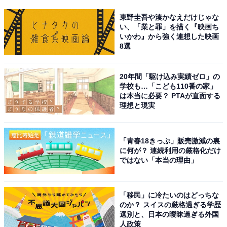
東野圭吾や湊かなえだけじゃな
い、「業と罪」を描く『映画ち
いかわ』から強く連想した映画
8選
20年間「駆け込み実績ゼロ」の
学校も…「こども110番の家」
は本当に必要？ PTAが直面する
理想と現実
「青春18きっぷ」販売激減の裏
に何が？ 連続利用の厳格化だけ
ではない「本当の理由」
「移民」に冷たいのはどっちな
のか？ スイスの厳格過ぎる学歴
選別と、日本の曖昧過ぎる外国
人政策