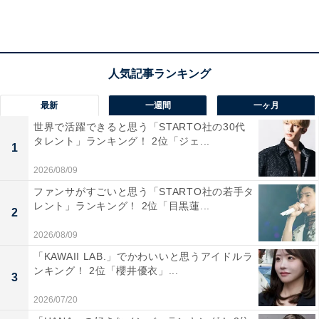
ル』（TBS系）、『高嶺の花』（日本テレビ系）、映画
『進撃の巨人』『シン・ゴジラ』など数々の話題作に出
演。現在は「すき家」「フレアフレグランス」（花王）
などテレビCMにも多数出演しているほか、生活情報番
組『あしたが変わるトリセツショー』（NHK総合）では
プレゼンターを務めるなど幅広く活躍しています。
最新
一週間
一ヶ月
世界で活躍できると思う「STARTO社の30代
タレント」ランキング！ 2位「ジェ...
1
アメリカの映画評論家、TC・キャンドラー氏が選出する
2026/08/09
「世界で最も美しい顔100人」ランキングには2013年か
ファンサがすごいと思う「STARTO社の若手タ
ら10年連続でノミネートされるなど、海外からも常に注
レント」ランキング！ 2位「目黒蓮...
目を集める石原さん。2020年に結婚を発表した際には、
2
中国のファンからも祝福の声が上がっていました。
2026/08/09
「KAWAII LAB.」でかわいいと思うアイドルラ
ンキング！ 2位「櫻井優衣」...
3
2026/07/20