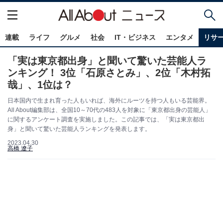
連載
ライフ
グルメ
社会
IT・ビジネス
エンタメ
リサ
「実は東京都出身」と聞いて驚いた芸能人ラ
ンキング！ 3位「石原さとみ」、2位「木村拓
哉」、1位は？
日本国内で生まれ育った人もいれば、海外にルーツを持つ人もいる芸能界。
All About編集部は、全国10～70代の483人を対象に「東京都出身の芸能人」
に関するアンケート調査を実施しました。この記事では、「実は東京都出
身」と聞いて驚いた芸能人ランキングを発表します。
2023.04.30
高橋 遼子