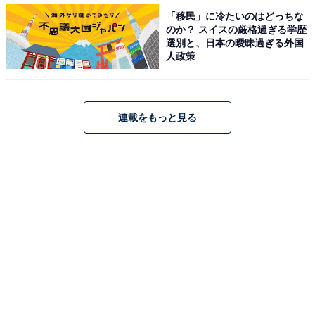
「移民」に冷たいのはどっちな
のか？ スイスの厳格過ぎる学歴
選別と、日本の曖昧過ぎる外国
回答者からは「ずっと千葉県出身だと思っていたので驚
人政策
きでした（40代女性／東京都）」「マツコデラックスが
千葉出身で、学校の同級生の話でよく出てくるから千葉
出身だと思った（20代女性／東京都）」「サーフィンを
連載をもっと見る
しているので海に近い所の出身かと思っていたから（30
代女性／香川県）」などのコメントが寄せられました。
木村さんとタレントのマツコ・デラックスさんは高校時
代の同級生。千葉県千葉市にある高校に通っていたとい
うことから、千葉県出身のイメージを持つ人が多いのか
もしれませんね。
木村さんは、1988年に結成されたアイドルグループ