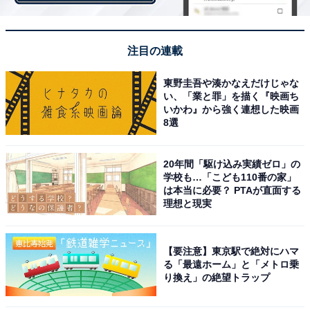
注目の連載
東野圭吾や湊かなえだけじゃな
い、「業と罪」を描く『映画ち
View this post on Instagram
いかわ』から強く連想した映画
8選
20年間「駆け込み実績ゼロ」の
学校も…「こども110番の家」
は本当に必要？ PTAが直面する
理想と現実
【要注意】東京駅で絶対にハマ
A post shared by 「風間公親－教場０－」4月10日月曜よる9時
る「最遠ホーム」と「メトロ乗
り換え」の絶望トラップ
2位はSMAPの元メンバーで俳優の木村拓哉さん。