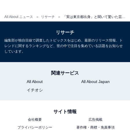
「SMAP」のメンバーとしてデビュー。グループとして
『夜空ノムコウ』『世界に一つだけの花』など数々の楽
All About ニュース
リサーチ
「実は東京都出身」と聞いて驚いた芸能人ランキング！ 3位「石原さとみ」、2位「木村拓哉」、1位は？
曲をリリースしたほか、冠番組『SMAP×SMAP』（フジ
テレビ系）などバラエティ番組でも活躍し、国民的アイ
リサーチ
ドルと称される確固たる地位を築きました。
編集部が独自目線で調査したトピックスをはじめ、最新のリリース情報、ト
レンドに関するランキングなど、世の中で注目を集めている話題をお知らせ
しています。
個人としては俳優活動をメインにさまざまな作品に出
演。ドラマ『ロングバケーション』『ラブジェネレーシ
関連サービス
ョン』『HERO』（全てフジテレビ系）などで主演を務
All About
All About Japan
めました。撮影で使用したアイテムや髪形が大流行する
イチオシ
など、誰もが憧れる存在となった木村さん。2023年4月
からはドラマ『風間公親 教場0』（フジテレビ系）で主
演を務めるなど、デビューから35年が経過した今も業界
サイト情報
の第一線で活躍しています。
会社概要
広告掲載
プライバシーポリシー
著作権・商標・免責事項