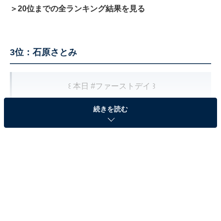
＞20位までの全ランキング結果を見る
3位：石原さとみ
꒰ 本日
#ファーストデイ
꒱
続きを読む
今日は映画がお得に観られる日?️ˎˊ˗
ぜひ“バトン”の受け取りに映画館へ！
劇場情報はこちらでチェック▼
https://t.co/07YmXnHSBr
大ヒット上映中?!!
映画『
#そしてバトンは渡された
』