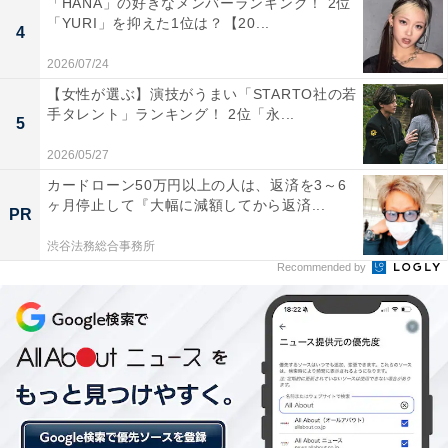
「HANA」の好きなメンバーランキング！ 2位
「YURI」を抑えた1位は？【20...
4
2026/07/24
【女性が選ぶ】演技がうまい「STARTO社の若
手タレント」ランキング！ 2位「永...
5
2026/05/27
カードローン50万円以上の人は、返済を3～6
ヶ月停止して『大幅に減額してから返済...
PR
渋谷法務総合事務所
Recommended by
2位：木村拓哉