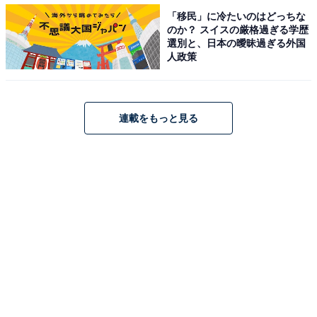
「移民」に冷たいのはどっちな
のか？ スイスの厳格過ぎる学歴
選別と、日本の曖昧過ぎる外国
人政策
連載をもっと見る
A post shared by 深田恭子 (@kyokofukada_official)
2位は“深キョン”の愛称で親しまれる、俳優の深田恭子さ
ん。出身は東京都北区です。
中学2年生の時に「第21回ホリプロタレントスカウトキ
ャラバン」でグランプリを受賞し、芸能界入り。1998年
に出演したドラマ『神様、もう少しだけ』（フジテレビ
系）で脚光を浴び、映画『下妻物語』、ドラマ『富豪刑