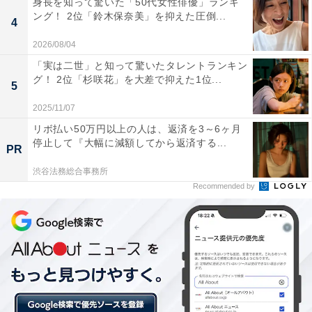
身長を知って驚いた「50代女性俳優」ランキ
話し方がとても魅力的で癒される（20代女性／新潟
ング！ 2位「鈴木保奈美」を抑えた圧倒...
4
県）」「インスタライブやバラエティ番組などで明る
く、面白いため好きです（20代女性／山形県）」「めち
2026/08/04
ゃくちゃかわいいのに、飾らない感じがある（40代男性
「実は二世」と知って驚いたタレントランキン
グ！ 2位「杉咲花」を大差で抑えた1位...
／兵庫県）」などのコメントが寄せられました。
5
2025/11/07
リボ払い50万円以上の人は、返済を3～6ヶ月
停止して『大幅に減額してから返済する...
PR
渋谷法務総合事務所
Recommended by