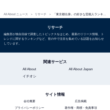
事』（テレビ朝日系）などで人気を集めます。
All About ニュース
リサーチ
「東京都出身」の好きな芸能人ランキング！ 3位「永野芽郁」、2位「深田恭子」、1位は？
一時期はアイドル活動、歌手活動も行っていましたが、
現在は俳優業をメインに活動中。近年ではドラマ『ダメ
リサーチ
な私に恋してください』『初めて恋をした日に読む話』
編集部が独自目線で調査したトピックスをはじめ、最新のリリース情報、ト
（共にTBS系）など、主演を務めたラブコメディー作品
レンドに関するランキングなど、世の中で注目を集めている話題をお知らせ
しています。
が話題になりました。
関連サービス
年代を問わず多くの人のハートをつかんでいる深田さ
All About
All About Japan
ん。写真集はこれまでに21冊発売しており、発売のたび
イチオシ
に大きな反響を呼んでいます。
サイト情報
回答者からは「いくつになっても可愛い人で憧れです
会社概要
広告掲載
（30代女性／大阪府）」「年をとってさらに魅力的にな
プライバシーポリシー
著作権・商標・免責事項
られていると思います（30代女性／大阪府）」「とにか