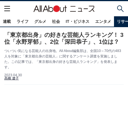
連載
ライフ
グルメ
社会
IT・ビジネス
エンタメ
リサ
「東京都出身」の好きな芸能人ランキング！ 3
位「永野芽郁」、2位「深田恭子」、1位は？
ついつい気になる芸能人の出身地。All About編集部は、全国10～70代の483
人を対象に「東京都出身の芸能人」に関するアンケート調査を実施しまし
た。この記事では、「東京都出身の好きな芸能人ランキング」を発表しま
す。
2023.04.30
高橋 遼子