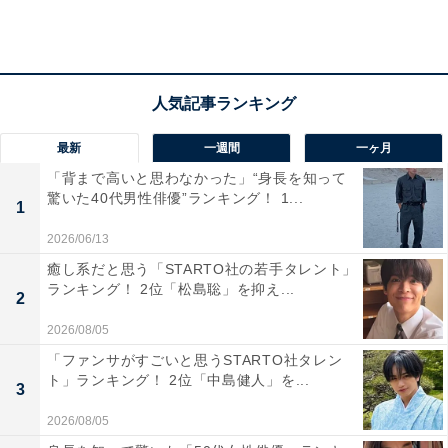
2010年から『ニコ☆プチ』（新潮社）の専属モデルを務
めると、『nicola』（新潮社）、『Seventeen』（集英
社）の専属モデルを歴任。2016年にはアサヒ飲料「カル
ピスウォーター」のCMキャラクターに就任し、爽やか
な印象とはじけるような笑顔でファンを魅了しました。
最新
一週間
一ヶ月
「背まで高いと思わなかった」“身長を知って
驚いた40代男性俳優”ランキング！ 1...
1
映画界では『ゼブラーマン -ゼブラシティの逆襲-』『る
2026/06/13
ろうに剣心』などに出演。2015年公開の『俺物語!!』で
癒し系だと思う「STARTO社の若手タレント」
は主人公に思いを寄せるヒロインを演じ注目を集めまし
ランキング！ 2位「松島聡」を抑え...
2
た。2022年には映画『そして、バトンは渡された』で日
本アカデミー賞優秀主演女優賞を獲得。今後ますます活
2026/08/05
躍が期待される俳優です。
「ファンサがすごいと思うSTARTO社タレン
ト」ランキング！ 2位「中島健人」を...
3
2026/08/05
回答者からは「とにかく明るく元気でかわいい。笑顔や