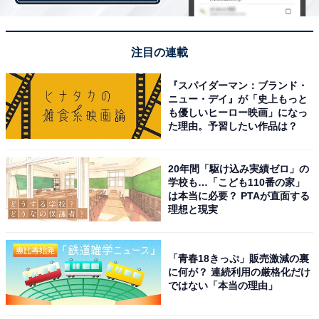
2位：深田恭子
注目の連載
『スパイダーマン：ブランド・
ニュー・デイ』が「史上もっと
も優しいヒーロー映画」になっ
た理由。予習したい作品は？
20年間「駆け込み実績ゼロ」の
学校も…「こども110番の家」
は本当に必要？ PTAが直面する
理想と現実
「青春18きっぷ」販売激減の裏
に何が？ 連続利用の厳格化だけ
View this post on Instagram
ではない「本当の理由」