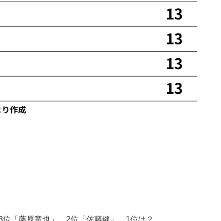
3位「藤原竜也」、2位「佐藤健」、1位は？