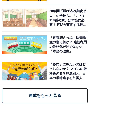
20年間「駆け込み実績ゼ
ロ」の学校も…「こども
110番の家」は本当に必
要？ PTAが直面する理想
と現実
「青春18きっぷ」販売激
減の裏に何が？ 連続利用
の厳格化だけではない
「本当の理由」
「移民」に冷たいのはど
っちなのか？ スイスの厳
格過ぎる学歴選別と、日
本の曖昧過ぎる外国人政
策
連載をもっと見る