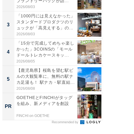
プランドリーバッグが話
ダ大判焼
題。“さま...
伊...
2026/08/03
2026/08/0
「1000円には見えなかった」
【千葉県
スタンダードプロダクツのリ
級マー
3
3
ュックが「高見えする」の...
ノベし
ー...
2026/08/03
2026/08/0
「15分で完成してめちゃ楽し
「100
かった」3COINSの「モール
スタン
4
4
ドールトレカケースキッ...
ュックが
2026/08/05
2026/08/0
【鹿児島県】桜島を望む駅ビ
立山連
ルの大観覧車に、無料の駅ナ
風呂に、
5
5
カ足湯も！ 駅ナカ・駅直結
層水風
ス...
帰...
2026/08/08
2026/08/0
GOETHEとFINCHIがタッグ
GOETH
を組み、新メディアを創設
を組み
PR
PR
FINCHI on GOETHE
FINCHI o
Recommended by