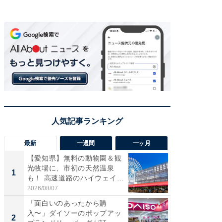
最新
一週間
一ヶ月
【愛知県】無料の動物園＆観
【兵庫
光牧場に、市初の天然温泉
ーメン
1
1
も！ 高速道路のハイウェイオ
再現した
ア...
道...
2026/08/07
2026/08/0
「面白いのあったから購
【三重
入〜」ダイソーのポップアッ
の直営
2
2