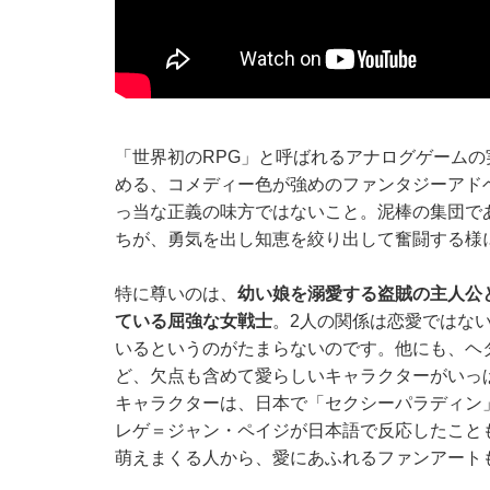
「世界初のRPG」と呼ばれるアナログゲーム
める、コメディー色が強めのファンタジーアド
っ当な正義の味方ではないこと。泥棒の集団で
ちが、勇気を出し知恵を絞り出して奮闘する様
特に尊いのは、
幼い娘を溺愛する盗賊の主人公
ている屈強な女戦士
。2人の関係は恋愛ではな
いるというのがたまらないのです。他にも、ヘ
ど、欠点も含めて愛らしいキャラクターがいっ
キャラクターは、日本で「セクシーパラディン」と
レゲ＝ジャン・ペイジが日本語で反応した
こと
萌えまくる人から、愛にあふれるファンアート