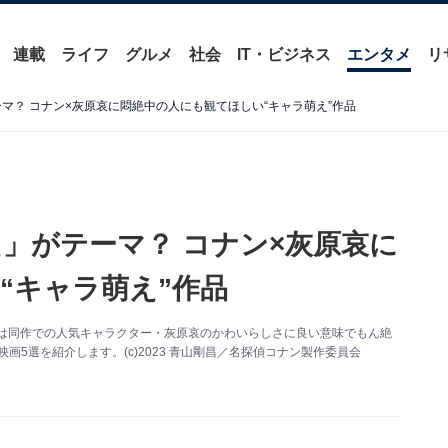
連載
ライフ
グルメ
社会
IT・ビジネス
エンタメ
リ
ーマ？ コナン×灰原哀に悶絶中の人にも観てほしい“キャラ萌え”作品
え」がテーマ？ コナン×灰原哀に
“キャラ萌え”作品
では同作での人気キャラクター・灰原哀のかわいらしさに良い意味でもん絶
画5選を紹介します。(c)2023 青山剛昌／名探偵コナン製作委員会