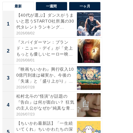
最新
一週間
一ヶ月
【40代が選ぶ】ダンスがうま
【40代
いと思うSTARTO社所属の30
いと思う
1
1
代タレントランキング...
代タレン
2026/08/02
2026/08/0
『スパイダーマン：ブラン
なぜK-
ド・ニュー・デイ』が「史上
は「1位
2
2
もっとも優しいヒーロー映
のか？ 
画」に...
2026/08/01
2026/07/3
『映画ちいかわ』興行収入10
『スパ
0億円到達は確実か。今後の
ド・ニ
3
3
「失速」と「盛り上がり」
もっと
が...
画」に..
2026/07/28
2026/08/0
松村北斗の“怪演”が話題の
最終回
『告白』は何が面白い？ 狂気
ドラマ」
4
4
の主人公がなぜか“純真な青...
VANT』
2026/07/23
2026/07/3
【ちいかわ最新話】「一生続
ワケあ
いてくれ」ちいかわたちの深
マ『フ
5
5