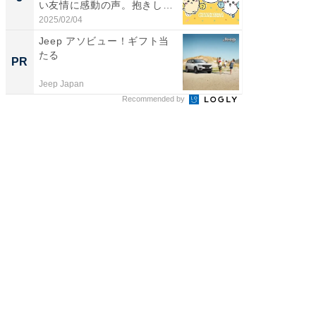
い友情に感動の声。抱きしめ
演技連発
合...
の...
2025/02/04
2026/08/0
Jeep アソビュー！ギフト当
すべて
たる
るその
PR
PR
Jeep Japan
COCO VIL
Recommended by