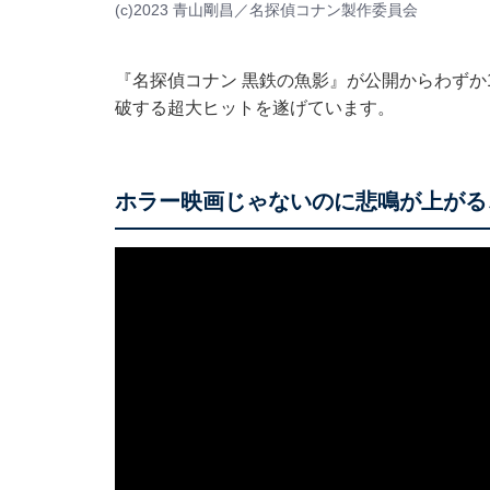
(c)2023 青山剛昌／名探偵コナン製作委員会
『名探偵コナン 黒鉄の魚影』が公開からわずか1
破する超大ヒットを遂げています。
ホラー映画じゃないのに悲鳴が上がる