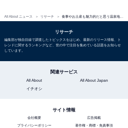
た。
ほかにも、「お土産が豊富で、若者向きのお菓子もどん
All About ニュース
リサーチ
食事やお土産も魅力的だと思う温泉地ランキング！ 2位「草津温泉」を抑えた1位は？
どん開発されています（63歳女性／神奈川県）」「昔な
リサーチ
がらの温泉スイーツや有名そば店など、お土産や飲食店
が充実していて、リピートしたくなるからです（54歳女
編集部が独自目線で調査したトピックスをはじめ、最新のリリース情報、ト
レンドに関するランキングなど、世の中で注目を集めている話題をお知らせ
性／静岡県）」「エヴァンゲリオンのショップがあった
しています。
りバリエーション豊かだったから（34歳男性／東京
都）」など、箱根でしか買えないグッズや食べ物などを
関連サービス
目的にリピートしたい、との声もありました。
All About
All About Japan
イチオシ
＞10位までの全ランキング結果を見る
サイト情報
会社概要
広告掲載
※回答者のコメントは原文ママです
プライバシーポリシー
著作権・商標・免責事項