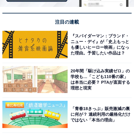
／神奈川県）」「蒸かしたての温泉饅頭に焼き立てのお
せんべい…大好きです（44歳女性／埼玉県）」「お土産
注目の連載
屋さんも多いし、和食も美味しいです（57歳男性／大阪
府）」など、食べ歩きグルメや飲食店が充実していて楽
『スパイダーマン：ブランド・
しいという意見が挙がりました。
ニュー・デイ』が「史上もっと
も優しいヒーロー映画」になっ
た理由。予習したい作品は？
20年間「駆け込み実績ゼロ」の
学校も…「こども110番の家」
は本当に必要？ PTAが直面する
理想と現実
「青春18きっぷ」販売激減の裏
に何が？ 連続利用の厳格化だけ
ではない「本当の理由」