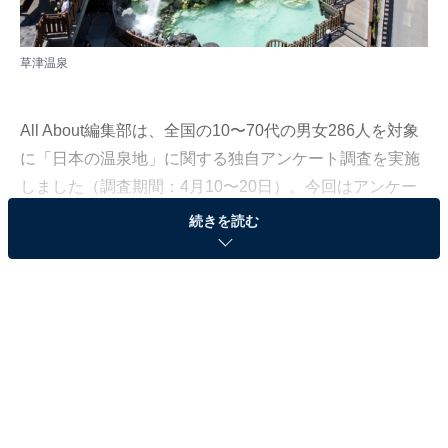
草津温泉
All About編集部は、全国の10〜70代の男女286人を対象
に「日本の温泉地」に関する独自アンケート調査を実施
しました（調査期間：4月10〜20日）。今回はアンケー
ト調査結果の中から、「食事やお土産も魅力的だと思う
続きを読む
温泉地」ランキングを発表します。
＞10位までの全ランキング結果を見る
第3位：熱海温泉（静岡県）
第3位は、静岡県の熱海温泉でした。海水浴目当ての観