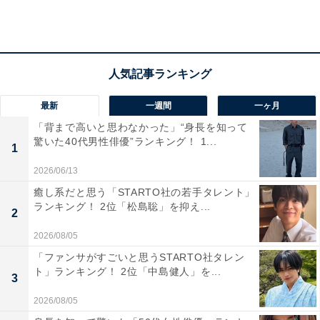
るからです（50歳女性／千葉県）」「駅前には昔からの
お饅頭もありますが、若者向けのプリン等も大人気にな
っています（47歳男性／静岡県）」など、定番の温泉ま
んじゅうのほか、目新しいお土産を次々と目にするとの
コメントも。
最新
一週間
一ヶ月
「背まで高いと思わなかった」“身長を知って
驚いた40代男性俳優”ランキング！ 1...
1
2026/06/13
癒し系だと思う「STARTO社の若手タレント」
ランキング！ 2位「松島聡」を抑え...
2
2026/08/05
「ファンサがすごいと思うSTARTO社タレン
ト」ランキング！ 2位「中島健人」を...
3
2026/08/05