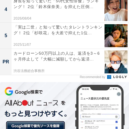
身長を知って驚いた「50代女性俳優」ランキ
ング！ 2位「鈴木保奈美」を抑えた圧倒...
4
2026/08/04
第2位：草津温泉（群馬県）
「実は二世」と知って驚いたタレントランキン
グ！ 2位「杉咲花」を大差で抑えた1位...
5
第2位は群馬県の草津温泉。草津温泉のシンボル「湯
2025/11/07
畑」を中心に広がる温泉街には、定番の温泉まんじゅう
カードローン50万円以上の人は、返済を3～6
店だけでも20もの店舗がずらりと並びます。「松むら饅
ヶ月停止して『大幅に減額してから返済...
PR
頭」や「本家ちちや」などの老舗も有名です。
渋谷法務総合事務所
Recommended by
回答者からは、「湯畑の周りの饅頭が美味しかった（52
歳男性／群馬県）」「茶饅頭の黒糖生地が最高に美味し
い（50歳男性／東京都）」など、温泉まんじゅうへのコ
メントが多数寄せられています。
ほかにも、「有名な松むら饅頭や湯上がりかりんとなど
たくさんあるので魅力的だなと思うからです（37歳男性