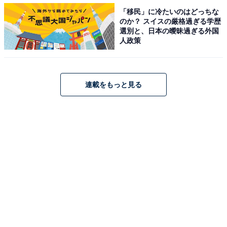
「移民」に冷たいのはどっちな
のか？ スイスの厳格過ぎる学歴
選別と、日本の曖昧過ぎる外国
人政策
第1位：箱根湯本温泉（神奈川県）
第1位は、神奈川県の箱根湯本温泉。都心からのアクセ
連載をもっと見る
スが良く、観光スポットも充実している箱根湯本駅周辺
では、老舗グルメから長年定番のお土産のほか、おしゃ
れで洗練されたスイーツが続々登場。行くたびに新しい
商品を発見できるところも魅力です。
回答者からの人気が特に高かったのは、大涌谷の“黒たま
ご”。「黒卵が美味しいし、黒卵モチーフのグッズがどれ
も可愛いから（40歳女性／千葉県）」「箱根のおみやげ
は、特に黒たまごがとてもユニークです（27歳男性／東
京都）」など、“黒たまご”関連グッズも人気を集めまし