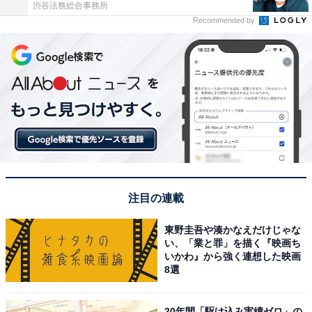
渋谷法務総合事務所
Recommended by
注目の連載
東野圭吾や湊かなえだけじゃな
い、「業と罪」を描く『映画ち
いかわ』から強く連想した映画
8選
20年間「駆け込み実績ゼロ」の