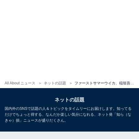
All About ニュース
ネットの話題
ファーストサマーウイカ、稲垣吾郎と『不可避研究中』コンビ“再結成”ツーショットを公開 「またどこかで再会できますように！！」
ネットの話題
国内外のSNSで話題の人＆トピックをタイムリーにお届けします。知ってる
だけでちょっと得する、なんだか楽しい気分になれる、ネット発「知ら（な
きゃ）損」ニュースが盛りだくさん。