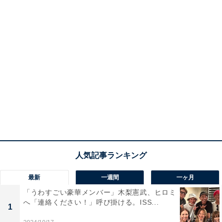
最新
一週間
一ヶ月
「うわすごい豪華メンバー」木梨憲武、ヒロミ
へ「連絡ください！」呼び掛ける。ISS...
1