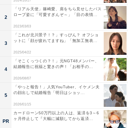
2024/10/17
「リアル天使」篠崎愛、肩をちら見せしたバス
ローブ姿に「可愛すぎんぞ～」「目の表情...
2
2023/03/03
「これが北川景子！？」すっぴん？ オフショ
ットに「顔が疲れてますね」「無加工無表...
3
2025/04/22
「そこくっつくの？！」元NGT48メンバー、
結婚報告に祝福と驚きの声！「お相手の...
4
2026/08/07
「やっと報告！」人気YouTuber、イケメン夫
の顔出しで結婚報告「明日はショッ...
5
2026/01/15
カードローン50万円以上の人は、返済を3～6
ヶ月停止して『大幅に減額してから返済...
PR