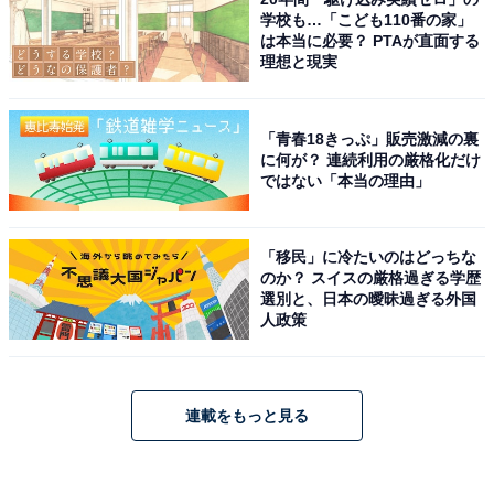
学校も…「こども110番の家」
は本当に必要？ PTAが直面する
理想と現実
「青春18きっぷ」販売激減の裏
に何が？ 連続利用の厳格化だけ
ではない「本当の理由」
「移民」に冷たいのはどっちな
のか？ スイスの厳格過ぎる学歴
選別と、日本の曖昧過ぎる外国
人政策
連載をもっと見る