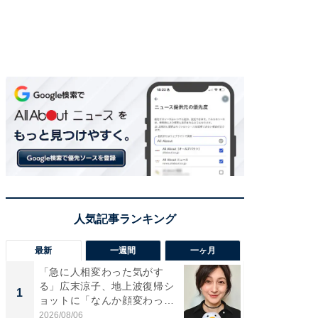
最新
一週間
一ヶ月
「急に人相変わった気がす
「さす
る」広末涼子、地上波復帰シ
は」高
1
1
ョットに「なんか顔変わっ
災地を
た」の...
「カ...
2026/08/06
2026/08/0