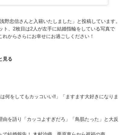
「本日浅野忠信さんと入籍いたしました」と投稿しています。
ット、2枚目は2人が左手に結婚指輪をしている写真で
これからさらにお幸せにお過ごしください！
と見る
んは何をしてもカッコいい!!」「ますます大好きになりま
理由を語り「カッコよすぎだろ」「鳥肌たった」と大反
トで結婚報告！ 木村沙織、栗原恵らから祝福の声