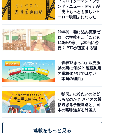
『スパイダーマン：ブラ
ンド・ニュー・デイ』が
「史上もっとも優しいヒ
ーロー映画」になった理
由。予習したい作品は？
20年間「駆け込み実績ゼ
ロ」の学校も…「こども
110番の家」は本当に必
要？ PTAが直面する理想
と現実
「青春18きっぷ」販売激
減の裏に何が？ 連続利用
の厳格化だけではない
「本当の理由」
「移民」に冷たいのはど
っちなのか？ スイスの厳
格過ぎる学歴選別と、日
本の曖昧過ぎる外国人政
策
連載をもっと見る