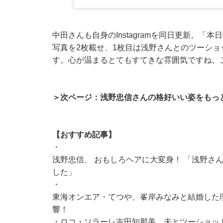
中田さんも自身のInstagramを同日更新。
写真を2枚載せ、1枚目は浅野さんとのツーショ
す。心が温まるとてもすてきな雰囲気ですね。
＞次ページ：浅野忠信さんの格好いい姿をもっ
【おすすめ記事】
・
浅野忠信、 おもしろヘアに大変身！ 「浅野さ
した」
・
東海オンエア・てつや、峯岸みなみと結婚した
響！
・
ロコ・ソラーレ吉田知那美、夫とツーショッ