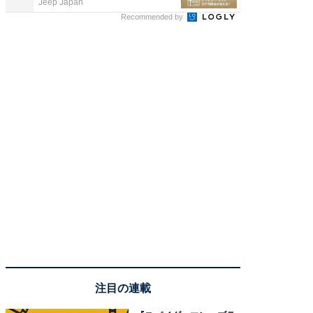
Jeep Japan
KeeperSec
Recommended by
注目の連載