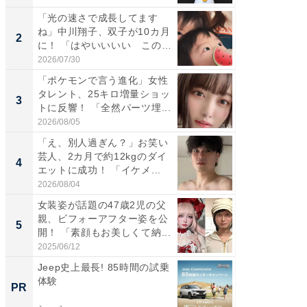
「光の速さで成長してます
「女の
ね」中川翔子、双子が10カ月
介、バ
2
2
に！ 「はやいいいい この
らのプレ
前...
愛...
2026/07/30
2026/08/0
「ポケモンで言う進化」女性
「好感
タレント、25キロ増量ショッ
や、“マ
3
3
トに反響！ 「全然パーツ埋...
画変更
財...
2026/08/05
2026/07/3
「え、別人過ぎん？」お笑い
「脚が
芸人、2カ月で約12kgのダイ
横川尚
4
4
エットに成功！ 「イケメ...
ムキな姿
刃...
2026/08/04
2026/08/0
女装姿が話題の47歳2児の父
「2人と
親、ビフォーアフター姿を公
團十郎
5
5
開！ 「素顔もお美しくて納...
「後ろ
「...
2025/06/12
2026/08/0
Jeep史上最長! 85時間の試乗
事例か
体験
管理』
PR
PR