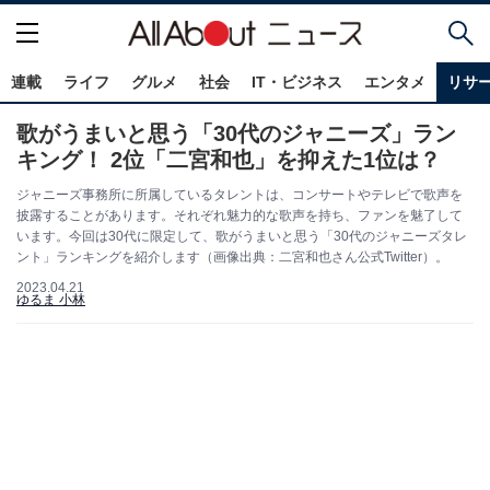
連載
ライフ
グルメ
社会
IT・ビジネス
エンタメ
リサ
歌がうまいと思う「30代のジャニーズ」ラン
キング！ 2位「二宮和也」を抑えた1位は？
ジャニーズ事務所に所属しているタレントは、コンサートやテレビで歌声を
披露することがあります。それぞれ魅力的な歌声を持ち、ファンを魅了して
います。今回は30代に限定して、歌がうまいと思う「30代のジャニーズタレ
ント」ランキングを紹介します（画像出典：二宮和也さん公式Twitter）。
2023.04.21
ゆるま 小林