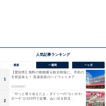
最新
一週間
一ヶ月
【愛知県】無料の動物園＆観光牧場に、市初の
天然温泉も！ 高速道路のハイウェイオア...
1
2026/08/07
「やっと巡り会えたよ」ダイソーの“ちいかわ
ポーチ”が220円で反響。ぬい活＆防災...
2