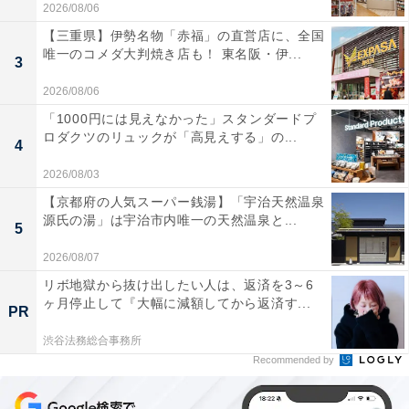
2026/08/06
【三重県】伊勢名物「赤福」の直営店に、全国
唯一のコメダ大判焼き店も！ 東名阪・伊...
3
2026/08/06
「1000円には見えなかった」スタンダードプ
ロダクツのリュックが「高見えする」の...
4
2026/08/03
【京都府の人気スーパー銭湯】「宇治天然温泉
源氏の湯」は宇治市内唯一の天然温泉と...
5
2026/08/07
リボ地獄から抜け出したい人は、返済を3～6
ヶ月停止して『大幅に減額してから返済す...
PR
渋谷法務総合事務所
Recommended by