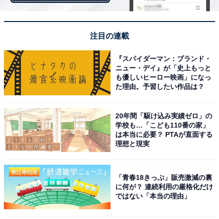
2位は二宮和也さんです。1983年6月生まれで、1999年
に嵐のメンバーとして『A・RA・SHI』でCDデビュー。
個人では俳優業で成功し、クリント・イーストウッド監
注目の連載
督の映画『硫黄島からの手紙』に、主要キャストとして
『スパイダーマン：ブランド・
出演し世界的な評価を受けます。
ニュー・デイ』が「史上もっと
も優しいヒーロー映画」になっ
た理由。予習したい作品は？
グループでは数多くのヒット曲を発売し、二宮さんは透
き通る歌声を披露。さらに、2022年6月には、ソロでカ
20年間「駆け込み実績ゼロ」の
バー・アルバム『○○と二宮と』を発表します。
学校も…「こども110番の家」
は本当に必要？ PTAが直面する
『Pretender』や『ひまわりの約束』などを、優しい声で
理想と現実
歌い上げています。高音が美しく、どんな楽曲でも自分
の色に染めてしまう実力者です。
「青春18きっぷ」販売激減の裏
に何が？ 連続利用の厳格化だけ
ではない「本当の理由」
コメントを見ると、「ニノは歌声が綺麗だと思う」（熊
本県／20代女性）、「嵐のコンサートでニノのソロ曲を