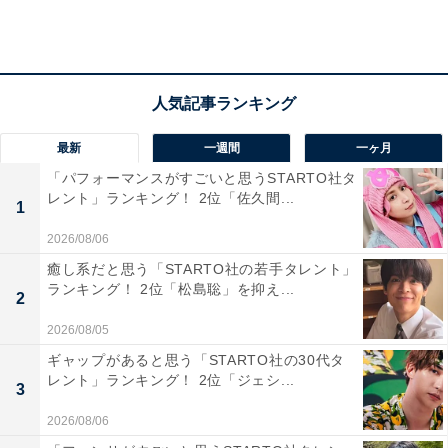
その後、グループでさまざまな楽曲を発表し、主にリー
ドボーカルとしてワイルドな歌声を披露。2019年には、
『Rain』でソロデビューを果たします。自身が出演した
『ストロベリーナイト・サーガ』（フジテレビ系）の主
最新
一週間
一ヶ月
題歌で、セクシーなボーカルを聞かせています。
「パフォーマンスがすごいと思うSTARTO社タ
レント」ランキング！ 2位「佐久間...
1
コメントを見ると、「歌が上手でセクシーです」（東京
2026/08/06
都／50代女性）、「KAT-TUNのリードボーカルとして、
癒し系だと思う「STARTO社の若手タレント」
特に高音がキレイにでる所が魅力的」（千葉県／50代男
ランキング！ 2位「松島聡」を抑え...
2
性）、「はきはきと滑舌がよく、聞きやすいから」（静
2026/08/05
岡県／40代女性）といった声が寄せられています。
ギャップがあると思う「STARTO社の30代タ
レント」ランキング！ 2位「ジェシ...
3
2026/08/06