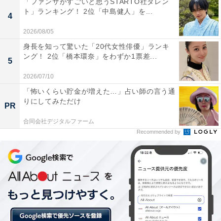
「ファンサがすごいと思うSTARTO社タレン
ト」ランキング！ 2位「中島健人」を...
4
2026/08/05
身長を知って驚いた「20代女性俳優」ランキ
ング！ 2位「橋本環奈」をわずか1票差...
5
2026/07/10
「怖いくらい貯金が増えた…」占い師の言う通
りにしてみただけ
PR
合同会社デジタルファーム
Recommended by
2位：二宮和也（嵐）
山田、見つけた?
pic.twitter.com/3ThGwOZg6d
— 二宮和也 (@nino_honmono_j)
April 18, 2023