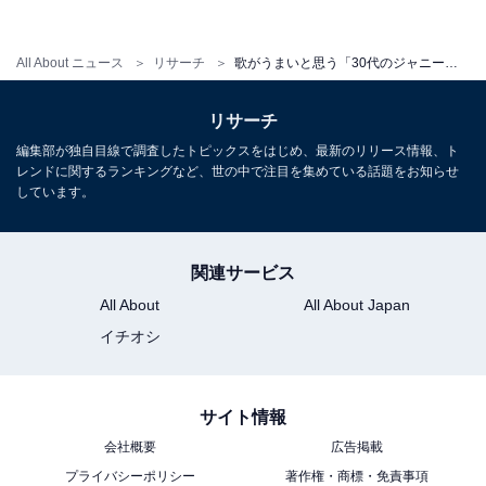
1位：増田貴久（NEWS）
All About ニュース
リサーチ
歌がうまいと思う「30代のジャニーズ」ランキング！ 2位「二宮和也」を抑えた1位は？
リサーチ
編集部が独自目線で調査したトピックスをはじめ、最新のリリース情報、ト
レンドに関するランキングなど、世の中で注目を集めている話題をお知らせ
しています。
関連サービス
All About
All About Japan
イチオシ
View this post on Instagram
サイト情報
会社概要
広告掲載
プライバシーポリシー
著作権・商標・免責事項