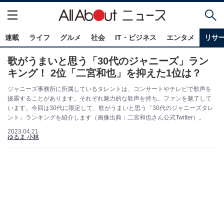
連載
ライフ
グルメ
社会
IT・ビジネス
エンタメ
リサ
歌がうまいと思う「30代のジャニーズ」ラン
キング！ 2位「二宮和也」を抑えた1位は？
ジャニーズ事務所に所属しているタレントは、コンサートやテレビで歌声を
披露することがあります。それぞれ魅力的な歌声を持ち、ファンを魅了して
います。今回は30代に限定して、歌がうまいと思う「30代のジャニーズタレ
ント」ランキングを紹介します（画像出典：二宮和也さん公式Twitter）。
2023.04.21
ゆるま 小林