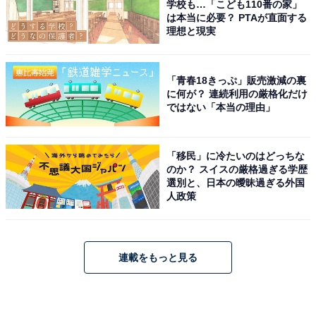
学校も…「こども110番の家」
は本当に必要？ PTAが直面する
理想と現実
「青春18きっぷ」販売激減の裏
に何が？ 連続利用の厳格化だけ
ではない「本当の理由」
「移民」に冷たいのはどっちな
のか？ スイスの厳格過ぎる学歴
選別と、日本の曖昧過ぎる外国
人政策
連載をもっと見る