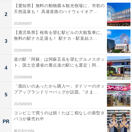
【愛知県】無料の動物園＆観光牧場に、市初の
天然温泉も！ 高速道路のハイウェイオア...
2
2026/08/07
【鹿児島県】桜島を望む駅ビルの大観覧車に、
無料の駅ナカ足湯も！ 駅ナカ・駅直結ス...
3
2026/08/08
道の駅「阿蘇」は阿蘇五岳を望むグルメスポッ
ト。国土交通省の重点道の駅にも選定｜阿...
4
2026/08/08
「面白いのあったから購入〜」ダイソーのポッ
プアップランドリーバッグが話題。“さま...
5
2026/08/03
コンビニで買うのは損！たばこ税なしの新型タ
バコが爆売れ中
PR
株式会社HAL