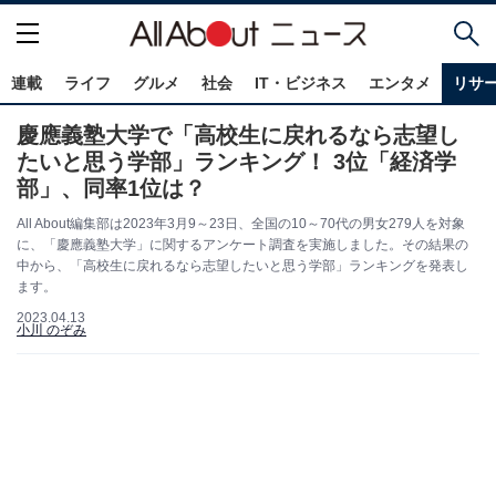
連載
ライフ
グルメ
社会
IT・ビジネス
エンタメ
リサ
慶應義塾大学で「高校生に戻れるなら志望し
たいと思う学部」ランキング！ 3位「経済学
部」、同率1位は？
All About編集部は2023年3月9～23日、全国の10～70代の男女279人を対象
に、「慶應義塾大学」に関するアンケート調査を実施しました。その結果の
中から、「高校生に戻れるなら志望したいと思う学部」ランキングを発表し
ます。
2023.04.13
小川 のぞみ