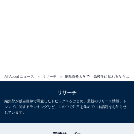
All About ニュース
リサーチ
慶應義塾大学で「高校生に戻れるなら志望したいと思う学部」ランキング！ 3位「経済学部」、同率1位は？
リサーチ
編集部が独自目線で調査したトピックスをはじめ、最新のリリース情報、ト
レンドに関するランキングなど、世の中で注目を集めている話題をお知らせ
しています。