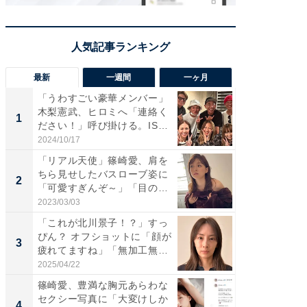
最新
一週間
一ヶ月
「うわすごい豪華メンバー」
「さす
木梨憲武、ヒロミへ「連絡く
は」高
1
1
ださい！」呼び掛ける。IS
災地を
S...
「カ...
2024/10/17
2026/08/0
「リアル天使」篠崎愛、肩を
「女の
ちら見せしたバスローブ姿に
介、バ
2
2
「可愛すぎんぞ～」「目の表
らのプレ
情...
愛...
2023/03/03
2026/08/0
「これが北川景子！？」すっ
「脚が
ぴん？ オフショットに「顔が
横川尚
3
3
疲れてますね」「無加工無
ムキな姿
表...
刃...
2025/04/22
2026/08/0
篠崎愛、豊満な胸元あらわな
「え、
セクシー写真に「大変けしか
芸人、2
4
4