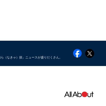
知ら（なきゃ）損」ニュースが盛りだくさん。