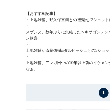
【おすすめ記事】
・
上地雄輔、野久保直樹との“羞恥心”2ショッ
・
スザンヌ、数年ぶりに集結したヘキサゴンメン
ン歓喜
・
上地雄輔が斎藤佑樹&ダルビッシュとの3ショッ
・
上地雄輔、アンガ田中の10年以上前のイケメン
なぁ」
1