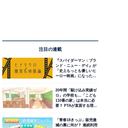
注目の連載
『スパイダーマン：ブラ
ンド・ニュー・デイ』が
「史上もっとも優しいヒ
ーロー映画」になった理
由。予習したい作品は？
20年間「駆け込み実績ゼ
ロ」の学校も…「こども
110番の家」は本当に必
要？ PTAが直面する理想
と現実
「青春18きっぷ」販売激
減の裏に何が？ 連続利用