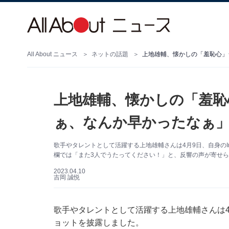
All About ニュース
ネットの話題
上地雄輔、懐かしの「羞恥心」
上地雄輔、懐かしの「羞恥
ぁ、なんか早かったなぁ
歌手やタレントとして活躍する上地雄輔さんは4月9日、自身のIn
欄では「また3人でうたってください！」と、反響の声が寄せ
2023.04.10
吉岡 誠悦
歌手やタレントとして活躍する上地雄輔さんは4月9
ョットを披露しました。