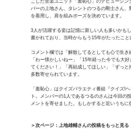
こした音楽ユニット「羞恥心」のデビューシン
バーの上地さん、タレントのつるの剛士さん、
を着用し、肩を組みポーズを決めています。
3人が活躍する姿は記憶に新しい人も多いかもし
書かれており、当時からもう15年がたったこ
コメント欄では「解散してるとしても心で生き
「わー懐かしいねー」「15年経った今でも大好
てください！」「再結成してほしい」「ずっと
多数寄せられています。
「羞恥心」はクイズバラエティ番組『クイズ!ヘ
ト。メンバーの1人であるつるのさんは今回の投
メントを寄せました。もしかすると近いうちに
＞次ページ：上地雄輔さんの投稿をもっと見る