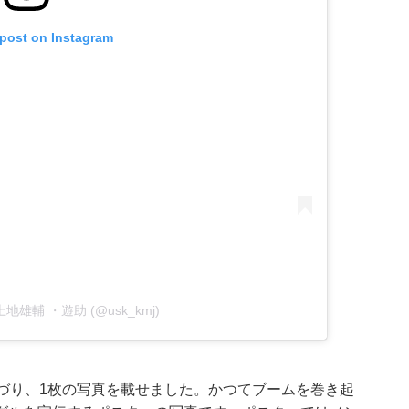
 post on Instagram
by 上地雄輔 ・遊助 (@usk_kmj)
づり、1枚の写真を載せました。かつてブームを巻き起