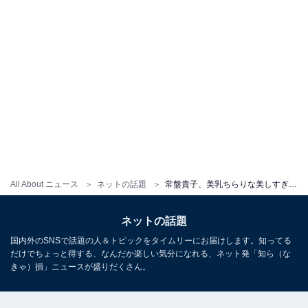
All About ニュース
ネットの話題
常盤貴子、美乳ちらりな美しすぎるモデルショット公開！ 「色っぽいなぁ」「めちゃお綺麗です」
ネットの話題
国内外のSNSで話題の人＆トピックをタイムリーにお届けします。知ってる
だけでちょっと得する、なんだか楽しい気分になれる、ネット発「知ら（な
きゃ）損」ニュースが盛りだくさん。