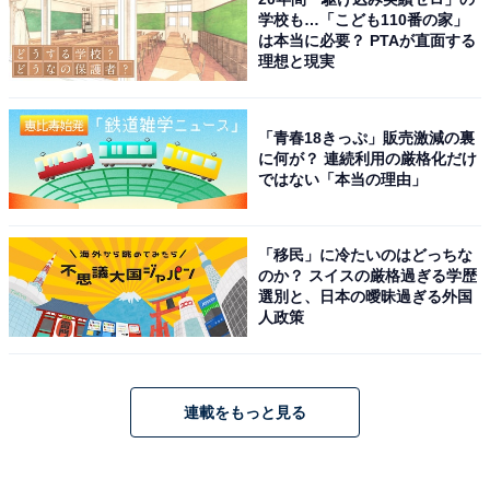
学校も…「こども110番の家」
は本当に必要？ PTAが直面する
理想と現実
「青春18きっぷ」販売激減の裏
に何が？ 連続利用の厳格化だけ
ではない「本当の理由」
「移民」に冷たいのはどっちな
のか？ スイスの厳格過ぎる学歴
選別と、日本の曖昧過ぎる外国
人政策
連載をもっと見る