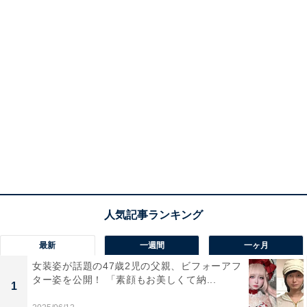
最新
一週間
一ヶ月
女装姿が話題の47歳2児の父親、ビフォーアフ
ター姿を公開！ 「素顔もお美しくて納...
1