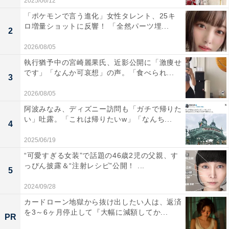
2025/06/12
「ポケモンで言う進化」女性タレント、25キ
ロ増量ショットに反響！ 「全然パーツ埋...
2
2026/08/05
執行猶予中の宮崎麗果氏、近影公開に「激痩せ
です」「なんか可哀想」の声。「食べられ...
3
2026/08/05
阿波みなみ、ディズニー訪問も「ガチで帰りた
い」吐露。「これは帰りたいw」「なんち...
4
2025/06/19
“可愛すぎる女装”で話題の46歳2児の父親、す
っぴん披露＆“注射レシピ”公開！ ...
5
2024/09/28
カードローン地獄から抜け出したい人は、返済
を3～6ヶ月停止して『大幅に減額してか...
PR