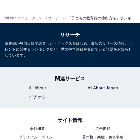
位は「1000万円以上」、1位は？
・
All About ニュース
リサーチ
「子どもの教育費の捻出方法」ランキング！ 2位「貯金」を抑えた、まさかの1位は？
「家計に危機感を覚えるとき」ランキング！ 2位「出費
がかさんだとき」に2倍差を付けた1位は？
リサーチ
・
編集部が独自目線で調査したトピックスをはじめ、最新のリリース情報、ト
保護者500人が選ぶ「教育系YouTuber」人気ランキン
レンドに関するランキングなど、世の中で注目を集めている話題をお知らせ
グ！ 3位「松丸亮吾」、2位「中田敦彦」、1位は？
しています。
・
子どもがよろこぶ褒め言葉ランキング！ 3位「かしこい
関連サービス
（頭良い）」、2位「かっこいい」、1位は？
All About
All About Japan
イチオシ
【関連記事】
・
プレスリリース
サイト情報
・
おうち教材の森
会社概要
広告掲載
プライバシーポリシー
著作権・商標・免責事項