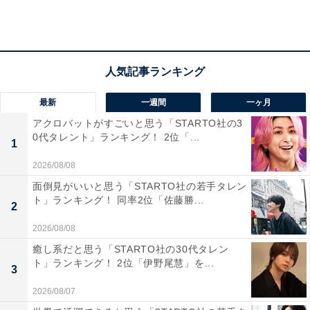
最新
一週間
一ヶ月
アクロバットがすごいと思う「STARTO社の3
0代タレント」ランキング！ 2位「...
1
2026/08/08
面倒見がいいと思う「STARTO社の若手タレン
ト」ランキング！ 同率2位「佐藤勝...
2
2026/08/08
第2位：貯金
癒し系だと思う「STARTO社の30代タレン
ト」ランキング！ 2位「伊野尾慧」を...
2位は、「貯金」でした！
3
2026/08/07
学資保険や投資などと違い、元本割れのリスクもなく、