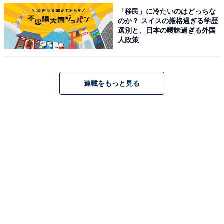
てています」と、「生活費から捻出せざるを得ない」と
「移民」に冷たいのはどっちな
のか？ スイスの厳格過ぎる学歴
いった内容のコメントもありました。
選別と、日本の曖昧過ぎる外国
人政策
※コメントは原文ママです。
連載をもっと見る
＞8位までのランキング結果を見る
【おすすめ記事】
・
300人に聞いた「お金の悩み」ランキング！ 「老後の生
活」「子どもの教育費」に勝る悩みとは？
・
子育て世代の世帯年収は「500万円台」が最多。貯蓄額2