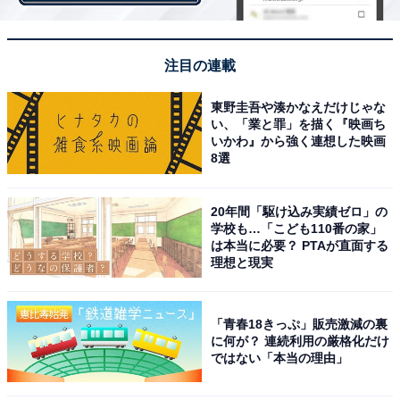
注目の連載
東野圭吾や湊かなえだけじゃな
い、「業と罪」を描く『映画ち
第1位：生活費
いかわ』から強く連想した映画
8選
1位は、「生活費」でした！
20年間「駆け込み実績ゼロ」の
学校も…「こども110番の家」
教育費を生活費の一部として捻出している人が1番多い
は本当に必要？ PTAが直面する
理想と現実
という結果に。
「シングルのため貯金もなく、また、祖父母からの援助
「青春18きっぷ」販売激減の裏
もしてもらえないため生活費を削るしかありません」
に何が？ 連続利用の厳格化だけ
ではない「本当の理由」
「高い塾にはいかせられないですが、他に回せるお金も
ないので生活費の中からうまくやりくりして教育費にあ