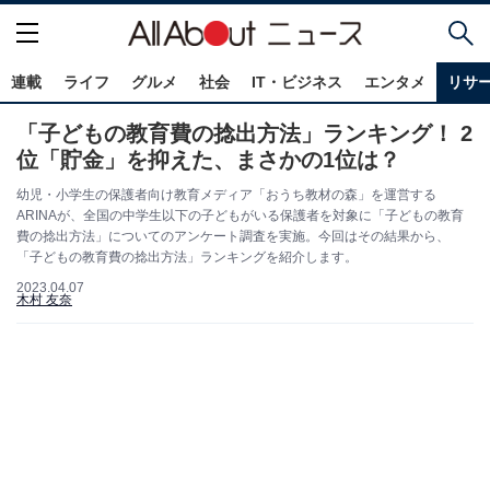
連載
ライフ
グルメ
社会
IT・ビジネス
エンタメ
リサ
「子どもの教育費の捻出方法」ランキング！ 2
位「貯金」を抑えた、まさかの1位は？
幼児・小学生の保護者向け教育メディア「おうち教材の森」を運営する
ARINAが、全国の中学生以下の子どもがいる保護者を対象に「子どもの教育
費の捻出方法」についてのアンケート調査を実施。今回はその結果から、
「子どもの教育費の捻出方法」ランキングを紹介します。
2023.04.07
木村 友奈