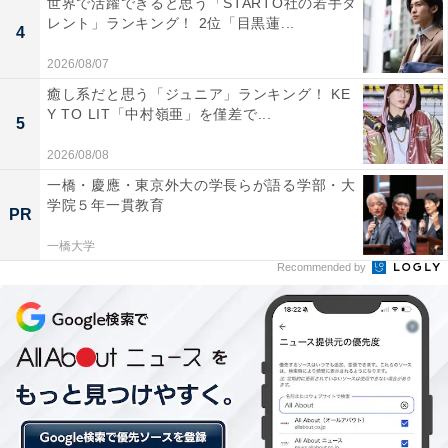
世界で活躍できると思う「STARTO社の若手タ
安全かつ確実に貯められるのが貯金のメリット。急な出
レント」ランキング！ 2位「目黒蓮...
4
費があっても使いたいときにすぐに使えることから、ま
2026/08/07
ずは貯金をと考える人が多いようです。
癒し系だと思う「ジュニア」ランキング！ KE
Y TO LIT「中村嶺亜」を僅差で...
5
「0歳の頃からコツコツ貯めていかないと、とても捻出
2026/08/08
できないから」「貯金が1番理想的」といったコメント
一橋・慶應・東京外大の学長らが語る学部・大
が寄せられました。
学院５年一貫教育
PR
一橋大学
Recommended by