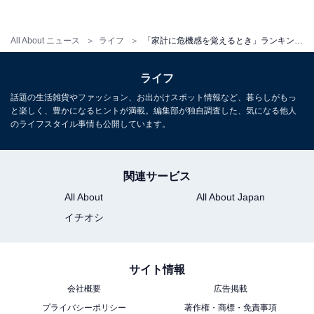
・
「給料上がらず物価だけ高騰。かなりキツイ生活に」年
All About ニュース
ライフ
「家計に危機感を覚えるとき」ランキング！ 2位「出費がかさんだとき」に2倍差を付けた1位は？
収400万円・3人家族、50歳男性のリアルな収支内訳
ライフ
話題の生活雑貨やファッション、お出かけスポット情報など、暮らしがもっ
と楽しく、豊かになるヒントが満載。編集部が独自調査した、気になる他人
【関連記事】
のライフスタイル事情も公開しています。
プレスリリース
関連サービス
All About
All About Japan
イチオシ
サイト情報
会社概要
広告掲載
プライバシーポリシー
著作権・商標・免責事項