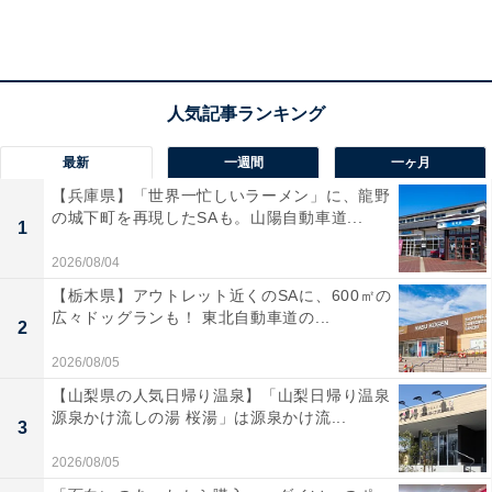
最新
一週間
一ヶ月
【兵庫県】「世界一忙しいラーメン」に、龍野
の城下町を再現したSAも。山陽自動車道...
1
第2位：出費がかさんだとき（14.8％）
2026/08/04
【栃木県】アウトレット近くのSAに、600㎡の
広々ドッグランも！ 東北自動車道の...
2位は、「出費がかさんだとき」です。
2
2026/08/05
【山梨県の人気日帰り温泉】「山梨日帰り温泉
衝動買いや予期せぬトラブル、忙しさで外食やコンビニ
源泉かけ流しの湯 桜湯」は源泉かけ流...
3
食が増えてしまったときなどは、出費が多くなるもの。
月末のカードの支払いや生活費の引き落とし時などに、
2026/08/05
一気に危機感を感じるようです。コメントでは、「衝動