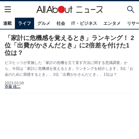
連載
ライフ
グルメ
社会
IT・ビジネス
エンタメ
リサ
「家計に危機感を覚えるとき」ランキング！ 2
位「出費がかさんだとき」に2倍差を付けた1
位は？
ビズヒッツが実施した「家計の危機を立て直す方法に関する意識調査」か
ら、今回は「家計に危機感を覚えるとき」ランキングを紹介します。3位「お
金のために我慢するとき」、2位「出費がかさんだとき」、1位は？
2023.03.08
斉藤 雄二