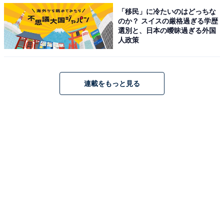
「移民」に冷たいのはどっちな
性）といったコメントがありました。
のか？ スイスの厳格過ぎる学歴
選別と、日本の曖昧過ぎる外国
人政策
＞7位までのランキング結果を見る
連載をもっと見る
【おすすめ記事】
・
年収250万円・都内1人暮らしの40歳女性「人付き合いを
切るのが節約術」1カ月のリアルな収支内訳とは？
・
専業主婦・夫の年収450万円「子どもにお金がかかり貯
蓄できない」都内在住3人家族のリアルな収支内訳
・
専業主婦・夫の年収350万円「もう削れるものがなく困
っている」3人家族のリアルな収支内訳