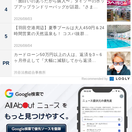
「面白いのあったから購入〜」ダイソーのポッ
プアップランドリーバッグが話題。“さま...
買いしてしまったとき」（32歳 女性）や、「車のタイヤ
4
代、家電の購入など、大きなお金が出ていくとき」（28
2026/08/03
歳 女性）といった声が寄せられています。
【羽田空港周辺】夏季プールは大人450円＆24
時間営業の天然温泉も！ コスパ抜群...
5
2026/08/04
カードローン50万円以上の人は、返済を3～6
ヶ月停止して『大幅に減額してから返済...
PR
渋谷法務総合事務所
Recommended by