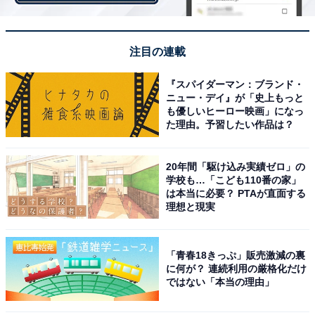
第1位：貯蓄が増えないとき（33.4％）
注目の連載
1位は、「貯蓄が増えないとき」が選ばれました。2位と
『スパイダーマン：ブランド・
2倍以上の差です。
ニュー・デイ』が「史上もっと
も優しいヒーロー映画」になっ
た理由。予習したい作品は？
思っていたより給料を貯蓄に回せなかったときはもちろ
ん、貯蓄を崩したときや、預金残高が減っていたのを見
20年間「駆け込み実績ゼロ」の
学校も…「こども110番の家」
たときなどに不安が襲ってくるようです。
は本当に必要？ PTAが直面する
理想と現実
自由回答を見ると、「切り詰めているつもりなのに、貯
金がほとんど増えないとき」（30代女性）や、「通帳の
「青春18きっぷ」販売激減の裏
に何が？ 連続利用の厳格化だけ
残高が徐々に減っていくのを見たとき」（55歳 男性）、
ではない「本当の理由」
「貯金用に回そうと思ったお金がカードの支払いなどで
必要になり、結局貯金ができなかったとき」（26歳 女