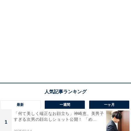
最新
一週間
一ヶ月
「何て美しく端正なお顔立ち」神崎恵、美男子
すぎる次男の顔出しショット公開！ 「め...
1