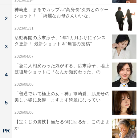
2025/01/14
神崎恵、まるでカップル“高身長”次男とのツー
ショット！ 「綺麗なお母さんいいな」...
2
2023/05/31
活動再開の広末涼子、1年1カ月ぶりにインス
タ更新！ 最新ショット＆“無言の投稿”...
3
2026/04/07
「急に人相変わった気がする」広末涼子、地上
波復帰ショットに「なんか顔変わった」の...
4
2026/08/06
「普通でいて極上の女・神」篠崎愛、肌見せの
美しい姿に反響「ますます綺麗になってい...
5
2026/08/06
【宝くじの裏技】当たる側に回るか、このまま
か
PR