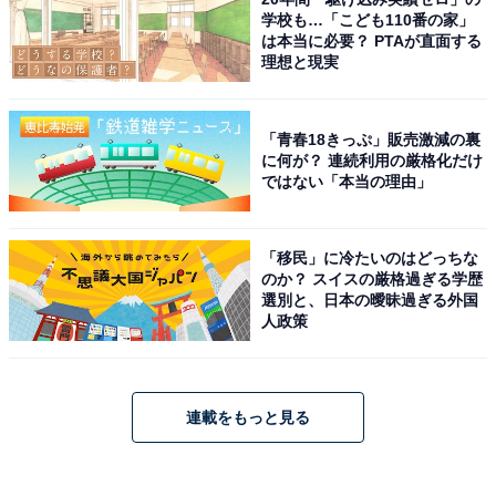
学校も…「こども110番の家」
は本当に必要？ PTAが直面する
理想と現実
「青春18きっぷ」販売激減の裏
に何が？ 連続利用の厳格化だけ
ではない「本当の理由」
「移民」に冷たいのはどっちな
のか？ スイスの厳格過ぎる学歴
選別と、日本の曖昧過ぎる外国
人政策
連載をもっと見る