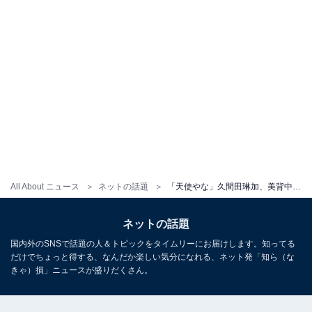
All About ニュース
ネットの話題
「天使やな」久間田琳加、美背中あらわなキャミソール姿を披露！ 「かわいいが溢れてる」「美しすぎる」
ネットの話題
国内外のSNSで話題の人＆トピックをタイムリーにお届けします。知ってる
だけでちょっと得する、なんだか楽しい気分になれる、ネット発「知ら（な
きゃ）損」ニュースが盛りだくさん。