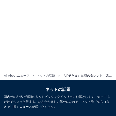
All About ニュース
ネットの話題
『ポチたま』出演のタレント、悪性リンパ腫と闘った愛犬“まさはる君”が虹の橋を渡ったと報告「もうね、苦しくないね。痛くないね」
ネットの話題
国内外のSNSで話題の人＆トピックをタイムリーにお届けします。知ってる
だけでちょっと得する、なんだか楽しい気分になれる、ネット発「知ら（な
きゃ）損」ニュースが盛りだくさん。