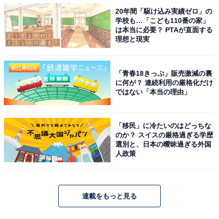
20年間「駆け込み実績ゼロ」の
学校も…「こども110番の家」
は本当に必要？ PTAが直面する
理想と現実
「青春18きっぷ」販売激減の裏
に何が？ 連続利用の厳格化だけ
ではない「本当の理由」
「移民」に冷たいのはどっちな
のか？ スイスの厳格過ぎる学歴
選別と、日本の曖昧過ぎる外国
人政策
連載をもっと見る