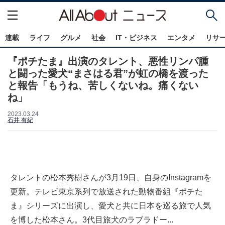
連載
ライフ
グルメ
社会
IT・ビジネス
エンタメ
リサ
『ポチたま』出演のタレント、悪性リンパ腫
と闘った愛犬“まさはる君”が虹の橋を渡った
と報告「もうね、苦しくないね。痛くない
ね」
2023.03.24
石井 有紀
タレントの松本秀樹さんが3月19日、自身のInstagramを
更新。テレビ東京系列で放送された動物番組『ポチた
ま』シリーズに出演し、愛犬と共に日本を巡る旅で人気
を博した松本さん。3代目旅犬のラブラドー...