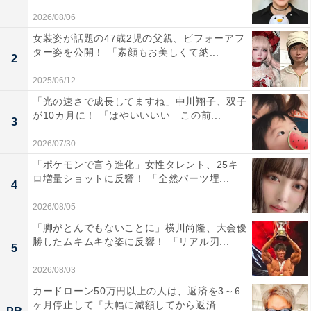
2026/08/06
女装姿が話題の47歳2児の父親、ビフォーアフ
ター姿を公開！ 「素顔もお美しくて納...
2
2025/06/12
「光の速さで成長してますね」中川翔子、双子
が10カ月に！ 「はやいいいい この前...
3
2026/07/30
「ポケモンで言う進化」女性タレント、25キ
ロ増量ショットに反響！ 「全然パーツ埋...
4
2026/08/05
「脚がとんでもないことに」横川尚隆、大会優
勝したムキムキな姿に反響！ 「リアル刃...
5
2026/08/03
カードローン50万円以上の人は、返済を3～6
ヶ月停止して『大幅に減額してから返済...