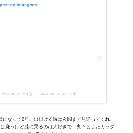
 post on Instagram
Sawamura〜 (@ikki_sawamura_official)
員になって6年。出掛ける時は玄関まで見送ってくれ、
こは嫌うけど膝に乗るのは大好きで、丸々としたカラダ