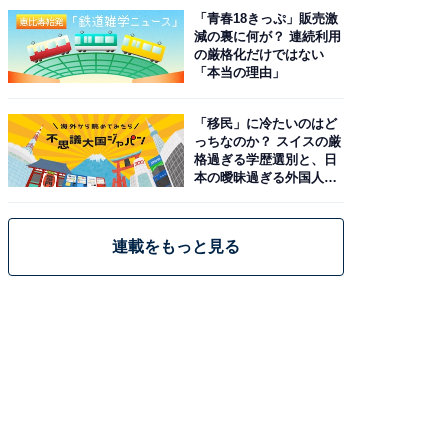
「青春18きっぷ」販売激
減の裏に何が？ 連続利用
の厳格化だけではない
「本当の理由」
「移民」に冷たいのはど
っちなのか？ スイスの厳
格過ぎる学歴選別と、日
本の曖昧過ぎる外国人政
策
連載をもっと見る