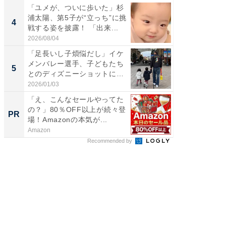
「ユメが、ついに歩いた」杉
「脳がバ
浦太陽、第5子が“立っち”に挑
装姿が話
4
4
戦する姿を披露！ 「出来...
のお父さ
2026/08/04
2026/08/0
「足長いし子煩悩だし」イケ
「急に
メンバレー選手、子どもたち
る」広
5
5
とのディズニーショットに
ョット
「か...
た」の..
2026/01/03
2026/08/0
「え、こんなセールやってた
「今日
の？」80％OFF以上が続々登
変わるA
PR
PR
場！Amazonの本気が...
が見逃
Amazon
Amazon
Recommended by