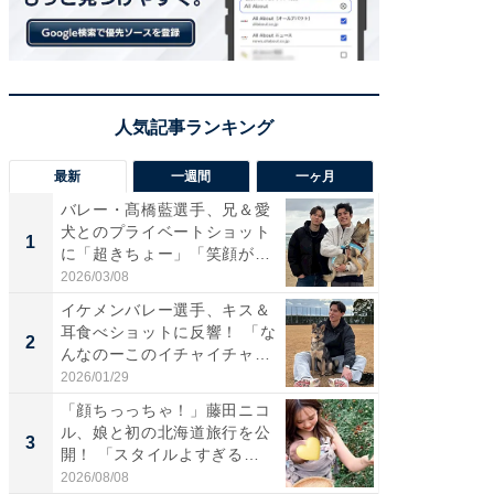
最新
一週間
一ヶ月
バレー・髙橋藍選手、兄＆愛
「さす
犬とのプライベートショット
は」高
1
1
に「超きちょー」「笑顔が見
災地を
れ...
「カ...
2026/03/08
2026/08/0
イケメンバレー選手、キス＆
「え、
耳食べショットに反響！ 「な
芸人、2
2
2
んなのーこのイチャイチャ
エットに
感...
2026/01/29
2026/08/0
「顔ちっっちゃ！」藤田ニコ
「脚が
ル、娘と初の北海道旅行を公
横川尚
3
3
開！ 「スタイルよすぎる
ムキな姿
よ〜...
刃...
2026/08/08
2026/08/0