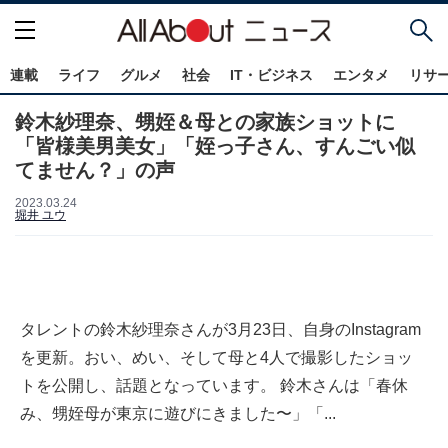
連載
ライフ
グルメ
社会
IT・ビジネス
エンタメ
リサ
鈴木紗理奈、甥姪＆母との家族ショットに
「皆様美男美女」「姪っ子さん、すんごい似
てません？」の声
2023.03.24
堀井 ユウ
タレントの鈴木紗理奈さんが3月23日、自身のInstagram
を更新。おい、めい、そして母と4人で撮影したショッ
トを公開し、話題となっています。 鈴木さんは「春休
み、甥姪母が東京に遊びにきました〜」「...