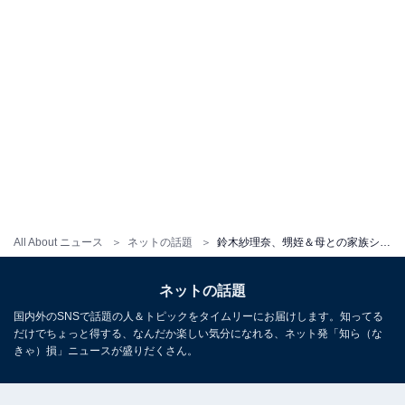
All About ニュース
ネットの話題
鈴木紗理奈、甥姪＆母との家族ショットに「皆様美男美女」「姪っ子さん、すんごい似てません？」の声
ネットの話題
国内外のSNSで話題の人＆トピックをタイムリーにお届けします。知ってる
だけでちょっと得する、なんだか楽しい気分になれる、ネット発「知ら（な
きゃ）損」ニュースが盛りだくさん。