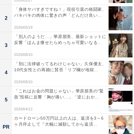
2026/01/27
「身体ヤバすぎですね！」現役引退の格闘家、
バキバキの肉体に驚きの声「どんだけ良い...
2
2026/05/19
「別人のようだ…」華原朋美、最新ショットに
反響「ほんま痩せたらめっちゃ可愛いなる...
3
2026/08/10
「別に法律破ってるわけじゃない」久保優太、
10代女性との再婚に賛否「リプ欄が地獄...
4
2026/08/10
「これはお金の問題じゃない」華原朋美の“緊
急”投稿に反響「胸が痛い…」「逆におか...
5
2026/04/12
カードローン50万円以上の人は、返済を3～6
ヶ月停止して『大幅に減額してから返済...
PR