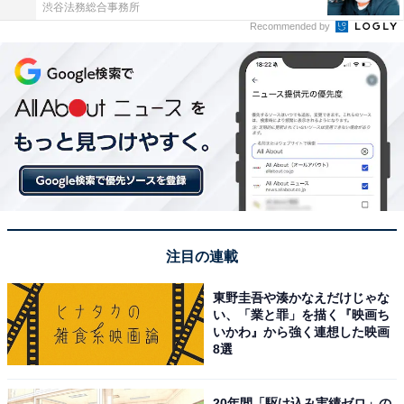
渋谷法務総合事務所
Recommended by
注目の連載
東野圭吾や湊かなえだけじゃな
い、「業と罪」を描く『映画ち
いかわ』から強く連想した映画
8選
20年間「駆け込み実績ゼロ」の