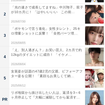
2026/08/06
「光の速さで成長してますね」中川翔子、双子
が10カ月に！ 「はやいいいい この前...
2
2026/07/30
「ポケモンで言う進化」女性タレント、25キ
ロ増量ショットに反響！ 「全然パーツ埋...
3
2026/08/05
「え、別人過ぎん？」お笑い芸人、2カ月で約
12kgのダイエットに成功！ 「イケメ...
4
2026/08/04
女装姿が話題の47歳2児の父親、ビフォーアフ
ター姿を公開！ 「素顔もお美しくて納...
5
2025/06/12
リボ地獄から抜け出したい人は、返済を3～6
ヶ月停止して『大幅に減額してから返済す...
PR