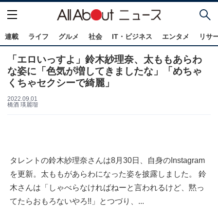
連載
ライフ
グルメ
社会
IT・ビジネス
エンタメ
リサ
「エロいっすよ」鈴木紗理奈、太ももあらわ
な姿に「色気が増してきましたな」「めちゃ
くちゃセクシーで綺麗」
2022.09.01
橋酒 瑛麗瑠
タレントの鈴木紗理奈さんは8月30日、自身のInstagram
を更新。太ももがあらわになった姿を披露しました。 鈴
木さんは「しゃべらなければねーと言われるけど、黙っ
てたらおもろないやろ!!」とつづり、...