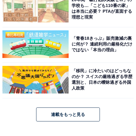
学校も…「こども110番の家」
は本当に必要？ PTAが直面する
理想と現実
「青春18きっぷ」販売激減の裏
に何が？ 連続利用の厳格化だけ
ではない「本当の理由」
「移民」に冷たいのはどっちな
のか？ スイスの厳格過ぎる学歴
選別と、日本の曖昧過ぎる外国
人政策
連載をもっと見る