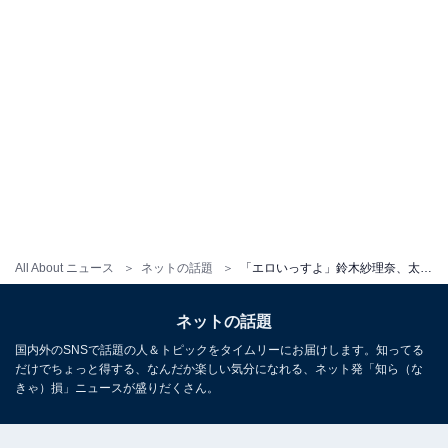
All About ニュース
ネットの話題
「エロいっすよ」鈴木紗理奈、太ももあらわな姿に「色気が増してきましたな」「めちゃくちゃセクシーで綺麗」
ネットの話題
国内外のSNSで話題の人＆トピックをタイムリーにお届けします。知ってる
だけでちょっと得する、なんだか楽しい気分になれる、ネット発「知ら（な
きゃ）損」ニュースが盛りだくさん。