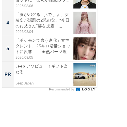
ョットに「なんか顔変わっ
画変更
た」の...
財...
2026/08/06
2026/07/3
「脳がバグる jkでしょ」女
「脚が
装姿が話題の2児の父、“今日
横川尚
4
4
のお父さん”姿を披露「こ...
ムキな姿
刃...
2026/08/04
2026/08/0
「ポケモンで言う進化」女性
「2人と
タレント、25キロ増量ショッ
團十郎
5
5
トに反響！ 「全然パーツ埋...
「後ろ
「...
2026/08/05
2026/08/0
Jeep アソビュー！ギフト当
上質な眠
たる
座で体感
PR
PR
Jeep Japan
ReFa GIN
Recommended by