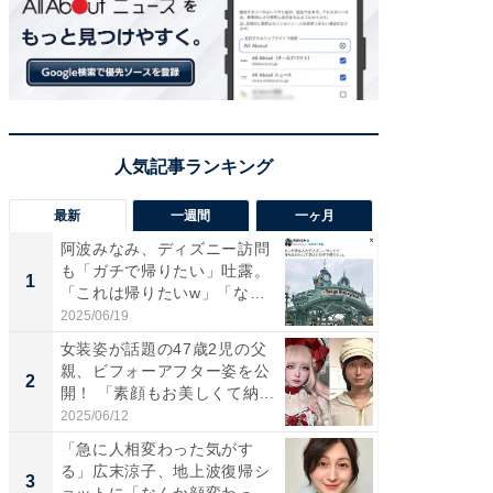
最新
一週間
一ヶ月
阿波みなみ、ディズニー訪問
「さす
も「ガチで帰りたい」吐露。
は」高
1
1
「これは帰りたいw」「なん
災地を
ち...
「カ...
2025/06/19
2026/08/0
女装姿が話題の47歳2児の父
「女の
親、ビフォーアフター姿を公
介、バ
2
2
開！ 「素顔もお美しくて納...
らのプレ
愛...
2025/06/12
2026/08/0
「急に人相変わった気がす
「好感
る」広末涼子、地上波復帰シ
や、“マ
3
3