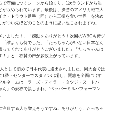
ムで守備につくシーンから始まり、1次ラウンドから決
どが収められています。最後は、決勝のアメリカ戦で大
イク・トラウト選手（同）から三振を奪い世界一を決め
りがつい先ほどのことのように思い起こされますね。
ざいました！」「感動をありがとう！次回のWBCも侍ジ
」「誰よりも侍でした」「たっちゃんがいない日本なん
張ってくれてありがとうございました」「たっちゃんは
す！」と、称賛の声が多数上がっています。
系人として初めて日本代表に選出されました。同大会では
て1番・センターでスタメン出場し、闘志を全面に出す
フルネームは「ラーズ・テイラー・タツジ・ヌートバ
ゃん」の愛称で親しまれ、“ペッパーミルパフォーマン
。
に注目する人も増えそうですね。ありがとう、たっちゃ