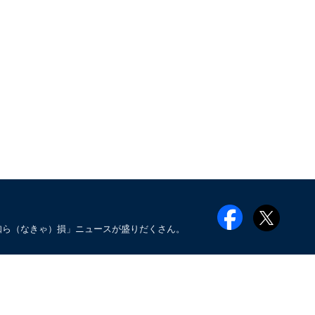
知ら（なきゃ）損」ニュースが盛りだくさん。