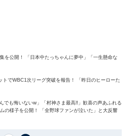
集を公開！ 「日本中たっちゃんに夢中」「一生懸命な
トでWBC1次リーグ突破を報告！ 「昨日のヒーローた
んでも悔いないw」「村神さま最高!!」歓喜の声あふれる
ムの様子を公開！ 「全野球ファンが泣いた」と大反響