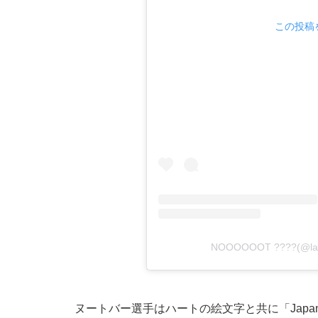
この投稿を
NOOOOOOT ????(@l
ヌートバー選手はハートの絵文字と共に「Japan....