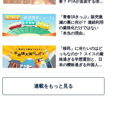
要？ PTAが直面する理想
と現実
「青春18きっぷ」販売激
減の裏に何が？ 連続利用
の厳格化だけではない
「本当の理由」
「移民」に冷たいのはど
っちなのか？ スイスの厳
格過ぎる学歴選別と、日
本の曖昧過ぎる外国人政
策
連載をもっと見る