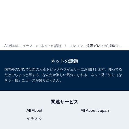
All About ニュース
ネットの話題
コレコレ、滝沢ガレソの“捏造ツイート”を告発！ ガレソ「ヒカルさんの息は、本当は薔薇の香り」と訂正＆謝罪
ネットの話題
国内外のSNSで話題の人＆トピックをタイムリーにお届けします。知ってる
だけでちょっと得する、なんだか楽しい気分になれる、ネット発「知ら（な
きゃ）損」ニュースが盛りだくさん。
関連サービス
All About
All About Japan
イチオシ