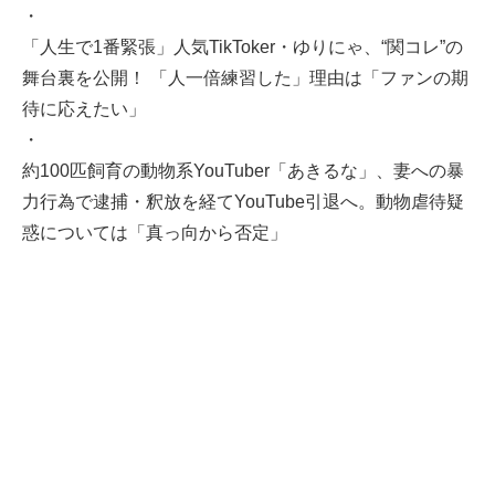
・
「人生で1番緊張」人気TikToker・ゆりにゃ、“関コレ”の
舞台裏を公開！ 「人一倍練習した」理由は「ファンの期
待に応えたい」
・
約100匹飼育の動物系YouTuber「あきるな」、妻への暴
力行為で逮捕・釈放を経てYouTube引退へ。動物虐待疑
惑については「真っ向から否定」