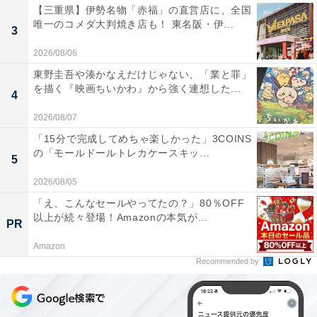
【三重県】伊勢名物「赤福」の直営店に、全国
唯一のコメダ大判焼き店も！ 東名阪・伊...
3
2026/08/06
東野圭吾や湊かなえだけじゃない、「業と罪」
を描く『映画ちいかわ』から強く連想した...
4
2026/08/07
「15分で完成してめちゃ楽しかった」3COINS
の「モールドールトレカケースキッ...
5
2026/08/05
「え、こんなセールやってたの？」80％OFF
以上が続々登場！Amazonの本気が...
PR
Amazon
Recommended by