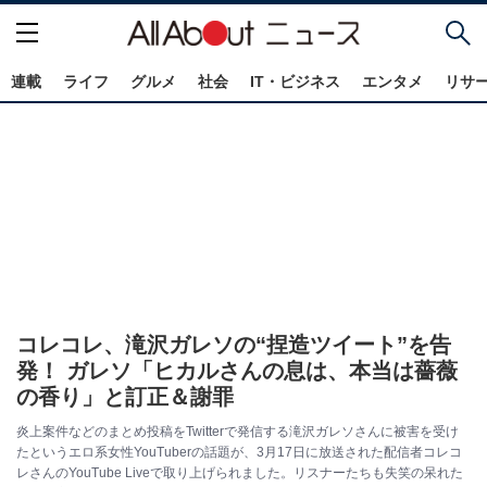
連載
ライフ
グルメ
社会
IT・ビジネス
エンタメ
リサ
コレコレ、滝沢ガレソの“捏造ツイート”を告
発！ ガレソ「ヒカルさんの息は、本当は薔薇
の香り」と訂正＆謝罪
炎上案件などのまとめ投稿をTwitterで発信する滝沢ガレソさんに被害を受け
たというエロ系女性YouTuberの話題が、3月17日に放送された配信者コレコ
レさんのYouTube Liveで取り上げられました。リスナーたちも失笑の呆れた