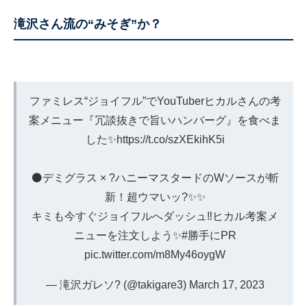
滝沢さん流の“みそぎ”か？
ファミレス“ジョイフル”でYouTuberヒカルさんの考
案メニュー『冗談抜きで旨いハンバーグ』を食べま
した✨
https://t.co/szXEkihK5i
⚫デミグラス × ?ハニーマスタードのWソースが斬
新！超ウマいッ?✨✨
キミも今すぐジョイフルへダッシュ‼️ヒカル考案メ
ニューを注文しよう✨
#勝手にPR
pic.twitter.com/m8My46oygW
— 滝沢ガレソ? (@takigare3)
March 17, 2023