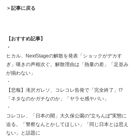
＞記事に戻る
【おすすめ記事】
・
ヒカル、NextStageの解散を発表「ショックがデカす
ぎ」嘆きの声相次ぐ。解散理由は「熱量の差」「足並み
が揃わない」
・
【悲報】滝沢ガレソ、コレコレ告発で「完全終了」!?
「ネタなのかガチなのか」「ヤラセ感ヤバい」
・
コレコレ、「日本の闇」大久保公園の“立ちんぼ”実態に
迫る。「警察なんとかしてほしい」「同じ日本とは思え
ない」と話題に