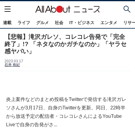
連載
ライフ
グルメ
社会
IT・ビジネス
エンタメ
リサ
【悲報】滝沢ガレソ、コレコレ告発で「完全
終了」!? 「ネタなのかガチなのか」「ヤラセ
感ヤバい」
2023.03.17
石井 有紀
炎上案件などのまとめ投稿をTwitterで発信する滝沢ガレ
ソさんが3月17日、自身のTwitterを更新。同日、22時半
から放送予定の配信者・コレコレさんによるYouTube
Liveで自身の告発がさ...