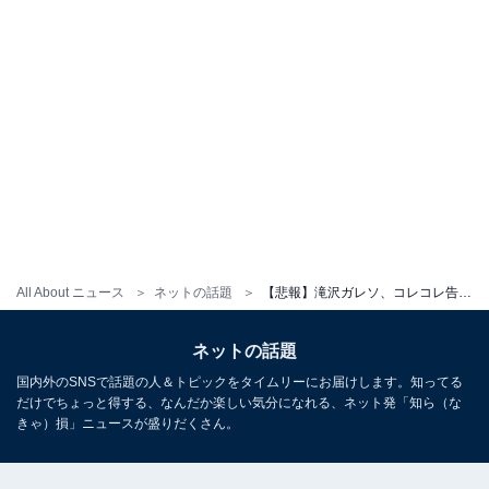
All About ニュース
ネットの話題
【悲報】滝沢ガレソ、コレコレ告発で「完全終了」!? 「ネタなのかガチなのか」「ヤラセ感ヤバい」
ネットの話題
国内外のSNSで話題の人＆トピックをタイムリーにお届けします。知ってる
だけでちょっと得する、なんだか楽しい気分になれる、ネット発「知ら（な
きゃ）損」ニュースが盛りだくさん。