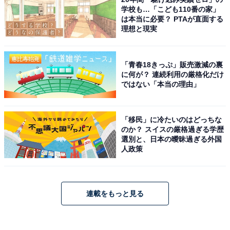
学校も…「こども110番の家」
は本当に必要？ PTAが直面する
理想と現実
「青春18きっぷ」販売激減の裏
に何が？ 連続利用の厳格化だけ
ではない「本当の理由」
「移民」に冷たいのはどっちな
のか？ スイスの厳格過ぎる学歴
選別と、日本の曖昧過ぎる外国
人政策
連載をもっと見る