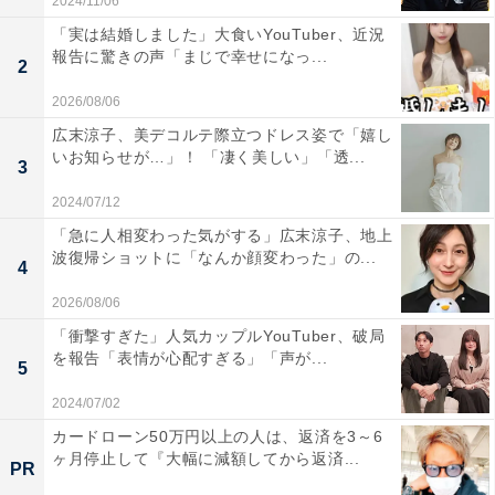
2024/11/06
「実は結婚しました」大食いYouTuber、近況
報告に驚きの声「まじで幸せになっ...
2
2026/08/06
広末涼子、美デコルテ際立つドレス姿で「嬉し
いお知らせが…」！ 「凄く美しい」「透...
3
2024/07/12
「急に人相変わった気がする」広末涼子、地上
波復帰ショットに「なんか顔変わった」の...
4
2026/08/06
「衝撃すぎた」人気カップルYouTuber、破局
を報告「表情が心配すぎる」「声が...
5
2024/07/02
カードローン50万円以上の人は、返済を3～6
ヶ月停止して『大幅に減額してから返済...
PR