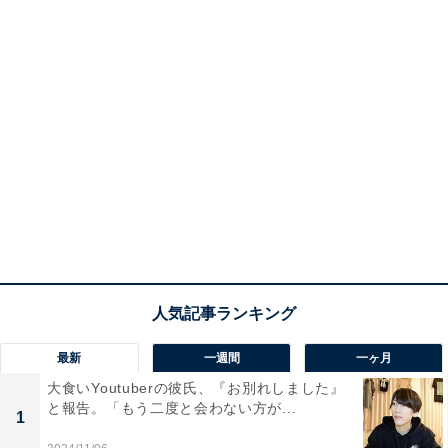
最新
一週間
一ヶ月
大食いYoutuberの彼氏、『お別れしました』
と報告。「もう二度と会わない方が...
1