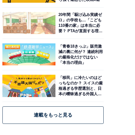
20年間「駆け込み実績ゼ
ロ」の学校も…「こども
110番の家」は本当に必
要？ PTAが直面する理想
と現実
「青春18きっぷ」販売激
減の裏に何が？ 連続利用
の厳格化だけではない
「本当の理由」
「移民」に冷たいのはど
っちなのか？ スイスの厳
格過ぎる学歴選別と、日
本の曖昧過ぎる外国人政
策
連載をもっと見る