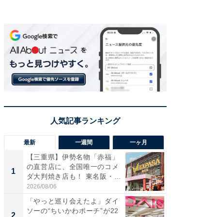
最新
一週間
一ヶ月
【三重県】伊勢名物「赤福」
【兵庫
の直営店に、全国唯一のコメ
ーメン
1
1
ダ大判焼き店も！ 東名阪・
再現した
伊...
道...
2026/08/06
2026/08/0
「やっと巡り会えたよ」ダイ
【三重
ソーの“ちいかわポーチ”が22
の直営
2
2