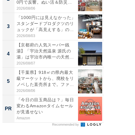
0円で反響。ぬい活＆防災...
ダ大判焼
伊...
2026/08/06
2026/08/0
「1000円には見えなかった」
【千葉県
スタンダードプロダクツのリ
級マー
3
3
ュックが「高見えする」の...
ノベし
ー...
2026/08/03
2026/08/0
【京都府の人気スーパー銭
ステラ
湯】「宇治天然温泉 源氏の
詰め放題
4
4
湯」は宇治市内唯一の天然温
00円で「
泉と...
2026/08/07
2026/08/0
【千葉県】918㎡の県内最大
立山連
級マーケットから、廃校をリ
風呂に、
5
5
ノベした直売所まで。ファ
層水風
ー...
帰...
2026/08/06
2026/08/0
「今日の目玉商品は？」毎日
「今日
変わるAmazonタイムセール
変わるA
PR
PR
が見逃せない
が見逃
Amazon
Amazon
Recommended by